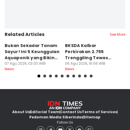
Related Articles
See More
Bukan Sekadar Tanam
BKSDA Kalbar
Be
Sayur! Ini 5 Keunggulan
Perkirakan 2.755
C
Aquaponik yang Bikin
Trenggiling Tewas
K
Takjub
07 Agu 2026, 03:00 WIB
untuk Dapat 551 Kg Sisik
06 Agu 2026, 16:56 WIB
M
06
News
News
Ne
About Us
Editorial Team
Contact Us
Terms of Services
Pedoman Media Siber
Index
Sitemap
Follow Us