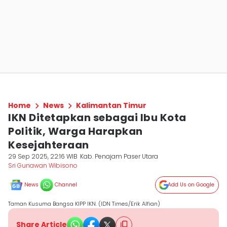
Home
News
Kalimantan Timur
IKN Ditetapkan sebagai Ibu Kota
Politik, Warga Harapkan
Kesejahteraan
29 Sep 2025, 22:16 WIB
Kab. Penajam Paser Utara
Sri Gunawan Wibisono
News
Channel
Add Us on Google
Taman Kusuma Bangsa KIPP IKN. (IDN Times/Erik Alfian)
Share Article