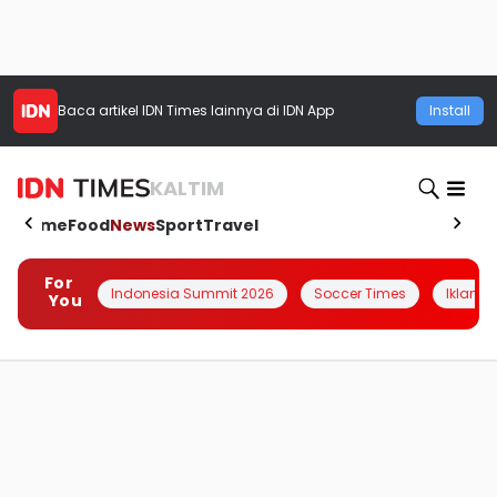
Baca artikel
IDN Times
lainnya di IDN App
Install
KALTIM
Home
Food
News
Sport
Travel
For
Indonesia Summit 2026
Soccer Times
Iklanin 
You