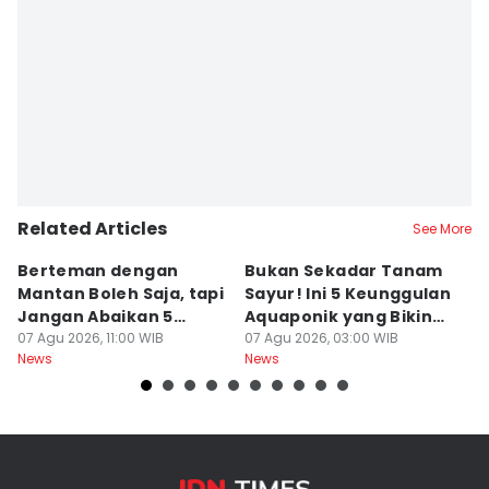
Editor
Sri Gunawan Wibisono
Related Articles
See More
Berteman dengan
Bukan Sekadar Tanam
B
Mantan Boleh Saja, tapi
Sayur! Ini 5 Keunggulan
P
Jangan Abaikan 5
Aquaponik yang Bikin
T
Aturan Ini
07 Agu 2026, 11:00 WIB
Takjub
07 Agu 2026, 03:00 WIB
un
06
News
News
Ne