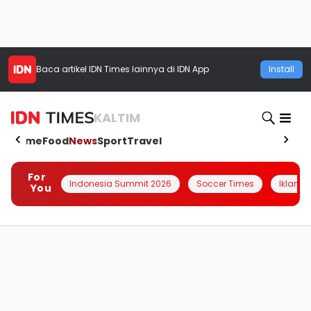
Baca artikel
IDN Times
lainnya di IDN App
Install
KALTIM
Home
Food
News
Sport
Travel
For
Indonesia Summit 2026
Soccer Times
Iklanin 
You