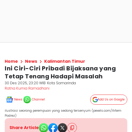
Home
News
Kalimantan Timur
Ini Ciri-Ciri Pribadi Bijaksana yang
Tetap Tenang Hadapi Masalah
30 Des 2025, 23:20 WIB
Kota Samarinda
Ratna Kurnia Ramadhani
News
Channel
Add Us on Google
ilustrasi seorang perempuan yang sedang tersenyum (pexels.com/Artem
Podrez)
Share Article