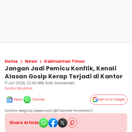
Home
News
Kalimantan Timur
Jangan Jadi Pemicu Konflik, Kenali
Alasan Gosip Kerap Terjadi di Kantor
17 Jun 2026, 22:00 WIB
Kota Samarinda
Andini Maulana
News
Channel
Add Us on Google
ilustrasi bergosip (pexels.com/@Tirachard-Kumtanom)
Share Article