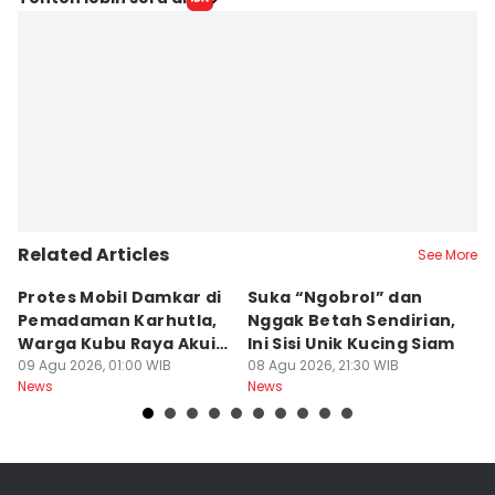
Related Articles
See More
Protes Mobil Damkar di
Suka “Ngobrol” dan
G
Pemadaman Karhutla,
Nggak Betah Sendirian,
Ke
Warga Kubu Raya Akui
Ini Sisi Unik Kucing Siam
K
Khilaf
09 Agu 2026, 01:00 WIB
08 Agu 2026, 21:30 WIB
08
News
News
Ne