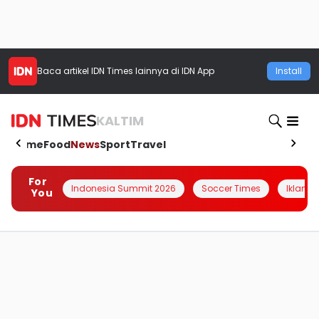
Baca artikel
IDN Times
lainnya di IDN App
Install
KALTIM
Home
Food
News
Sport
Travel
For
Indonesia Summit 2026
Soccer Times
Iklanin 
You