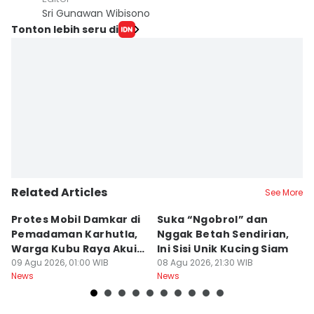
Sri Gunawan Wibisono
Tonton lebih seru di
Related Articles
See More
Protes Mobil Damkar di
Suka “Ngobrol” dan
G
Pemadaman Karhutla,
Nggak Betah Sendirian,
Ke
Warga Kubu Raya Akui
Ini Sisi Unik Kucing Siam
K
Khilaf
09 Agu 2026, 01:00 WIB
08 Agu 2026, 21:30 WIB
08
News
News
Ne