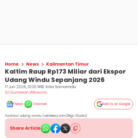
Home
News
Kalimantan Timur
Kaltim Raup Rp173 Miliar dari Ekspor
Udang Windu Sepanjang 2026
17 Jun 2026, 13:00 WIB
Kota Samarinda
Sri Gunawan Wibisono
News
Channel
Add Us on Google
ilustrasi udang windu (vecteezy.com/Bigc Studio)
Share Article