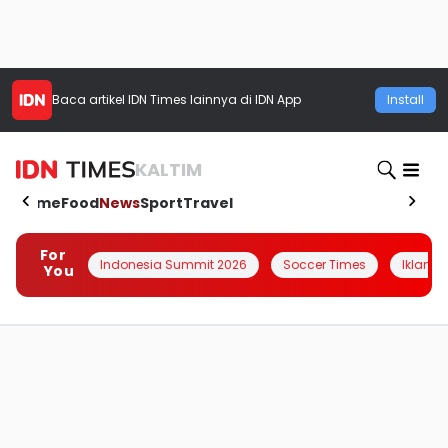
Baca artikel
IDN Times
lainnya di IDN App
Install
KALTIM
Home
Food
News
Sport
Travel
For
Indonesia Summit 2026
Soccer Times
Iklanin 
You