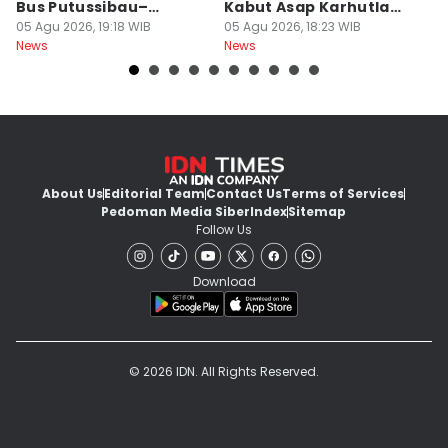
Bus Putussibau–
Kabut Asap Karhutla
M
Kuching Masuki Final
05 Agu 2026, 19:18 WIB
Ketapang
05 Agu 2026, 18:23 WIB
05
News
News
Ne
About Us
Editorial Team
Contact Us
Terms of Services
Pedoman Media Siber
Index
Sitemap
Follow Us
Download
© 2026 IDN. All Rights Reserved.