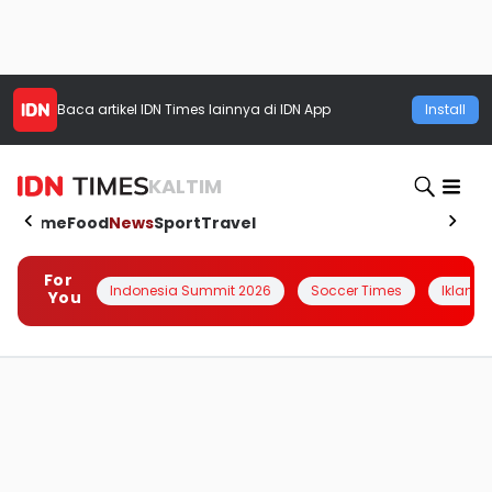
Baca artikel
IDN Times
lainnya di IDN App
Install
KALTIM
Home
Food
News
Sport
Travel
For
Indonesia Summit 2026
Soccer Times
Iklanin 
You