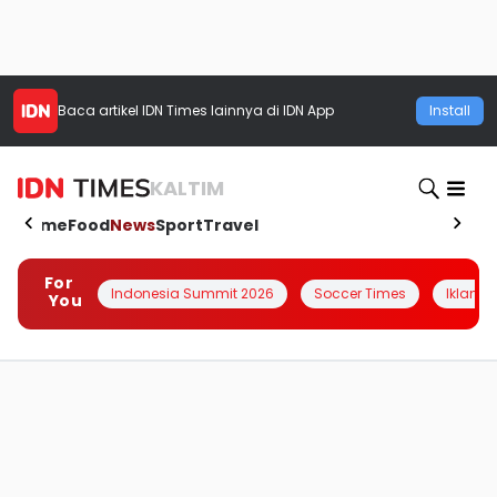
Baca artikel
IDN Times
lainnya di IDN App
Install
KALTIM
Home
Food
News
Sport
Travel
For
Indonesia Summit 2026
Soccer Times
Iklanin 
You