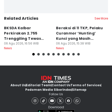
Related Articles
See More
BKSDA Kalbar
Beraksi di 11 TKP, Pelaku
55
Perkirakan 2.755
Curanmor ‘Hunting’
da
Trenggiling Tewas
Kunci yang Masih
R
untuk Dapat 551 Kg Sisik
06 Agu 2026, 16:56 WIB
Menempel
06 Agu 2026, 15:38 WIB
06
News
News
Ne
About Us
Editorial Team
Contact Us
Terms of Services
Pedoman Media Siber
Index
Sitemap
Follow Us
Download