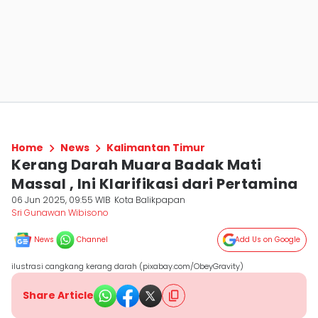
Home
News
Kalimantan Timur
Kerang Darah Muara Badak Mati
Massal , Ini Klarifikasi dari Pertamina
06 Jun 2025, 09:55 WIB
Kota Balikpapan
Sri Gunawan Wibisono
News
Channel
Add Us on Google
ilustrasi cangkang kerang darah (pixabay.com/ObeyGravity)
Share Article