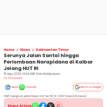
Home
News
Kalimantan Timur
Serunya Jalan Santai hingga
Perlombaan Narapidana di Kalbar
Jelang HUT RI
15 Agu 2025, 14:34 WIB
Kota Balikpapan
Tri Purnawati
News
Channel
Add Us on Google
WBP mengikuti perlombaan HUT ke-80 RI. (IDN Times/istimewa).
Share Article