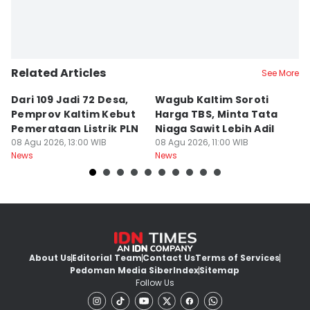
Related Articles
See More
Dari 109 Jadi 72 Desa,
Wagub Kaltim Soroti
K
Pemprov Kaltim Kebut
Harga TBS, Minta Tata
D
Pemerataan Listrik PLN
Niaga Sawit Lebih Adil
B
08 Agu 2026, 13:00 WIB
08 Agu 2026, 11:00 WIB
08
News
News
Ne
About Us
Editorial Team
Contact Us
Terms of Services
Pedoman Media Siber
Index
Sitemap
Follow Us