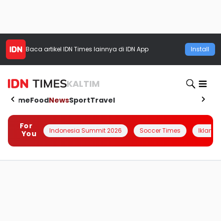
Baca artikel
IDN Times
lainnya di IDN App
Install
KALTIM
Home
Food
News
Sport
Travel
For
Indonesia Summit 2026
Soccer Times
Iklanin 
You