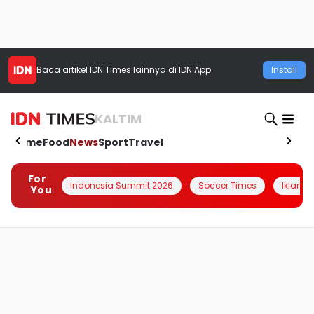
Baca artikel
IDN Times
lainnya di IDN App
Install
KALTIM
Home
Food
News
Sport
Travel
For
Indonesia Summit 2026
Soccer Times
Iklanin 
You