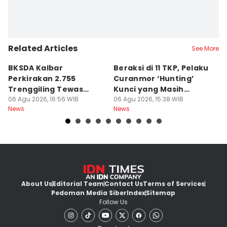
Related Articles
See More
BKSDA Kalbar
Beraksi di 11 TKP, Pelaku
55
Perkirakan 2.755
Curanmor ‘Hunting’
da
Trenggiling Tewas
Kunci yang Masih
R
untuk Dapat 551 Kg Sisik
06 Agu 2026, 16:56 WIB
Menempel
06 Agu 2026, 15:38 WIB
06
News
News
Ne
About Us
Editorial Team
Contact Us
Terms of Services
Pedoman Media Siber
Index
Sitemap
Follow Us