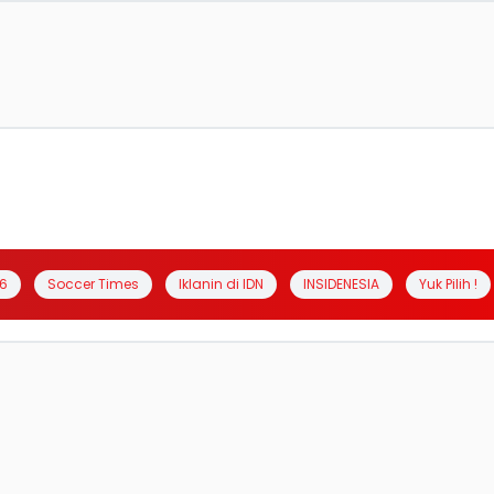
6
Soccer Times
Iklanin di IDN
INSIDENESIA
Yuk Pilih !