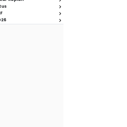
tus
FF
026