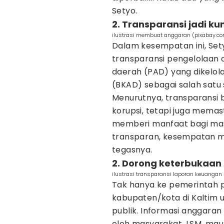
Setyo.
2. Transparansi jadi ku
ilustrasi membuat anggaran (pixabay.c
Dalam kesempatan ini, Se
transparansi pengelolaan 
daerah (PAD) yang dikelo
(BKAD) sebagai salah satu 
Menurutnya, transparansi
korupsi, tetapi juga mem
memberi manfaat bagi masy
transparan, kesempatan me
tegasnya.
2. Dorong keterbukaan 
ilustrasi transparansi laporan keuangan (
Tak hanya ke pemerintah 
kabupaten/kota di Kaltim
publik. Informasi anggara
oleh masyarakat, LSM, ma