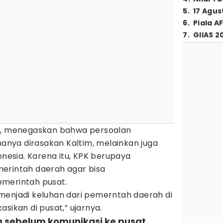
5
.
17 Agus
6
.
Piala A
7
.
GIIAS 2
to, menegaskan bahwa persoalan
nya dirasakan Kaltim, melainkan juga
onesia. Karena itu, KPK berupaya
erintah daerah agar bisa
emerintah pusat.
menjadi keluhan dari pemerntah daerah di
sikan di pusat,” ujarnya.
ah sebelum komunikasi ke pusat