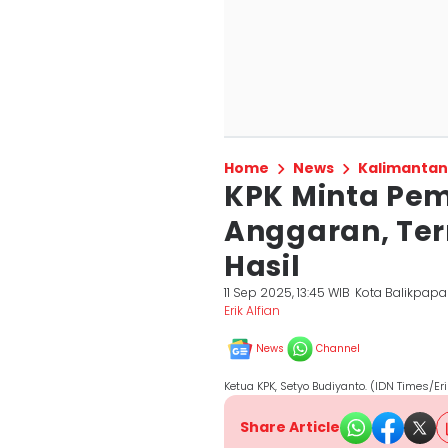
Home
News
Kalimantan
KPK Minta Pem
Anggaran, Ter
Hasil
11 Sep 2025, 13:45 WIB
Kota Balikpap
Erik Alfian
News
Channel
Ketua KPK, Setyo Budiyanto. (IDN Times/Eri
Share Article