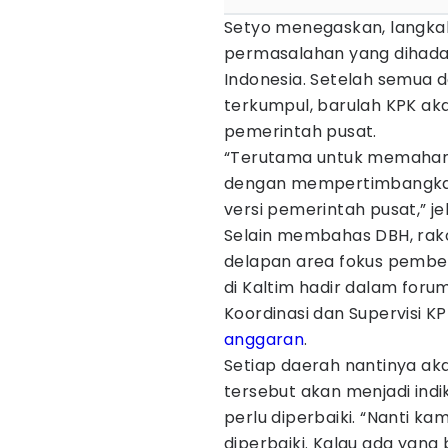
Setyo menegaskan, langkah
permasalahan yang dihadap
Indonesia. Setelah semua d
terkumpul, barulah KPK ak
pemerintah pusat.
“Terutama untuk memaham
dengan mempertimbangkan
versi pemerintah pusat,” je
Selain membahas DBH, rak
delapan area fokus pember
di Kaltim hadir dalam for
Koordinasi dan Supervisi K
anggaran
.
Setiap daerah nantinya ak
tersebut akan menjadi ind
perlu diperbaiki. “Nanti ka
diperbaiki. Kalau ada yang b