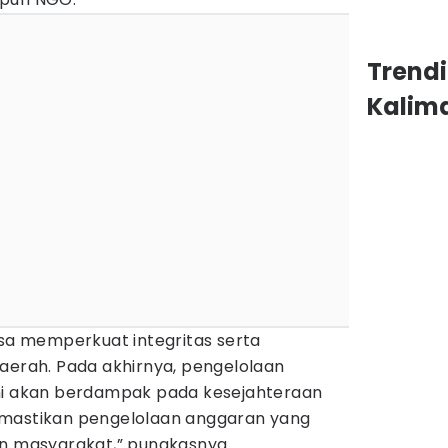
Trend
Kalim
isa memperkuat integritas serta
daerah. Pada akhirnya, pengelolaan
ni akan berdampak pada kesejahteraan
emastikan pengelolaan anggaran yang
an masyarakat,” pungkasnya.