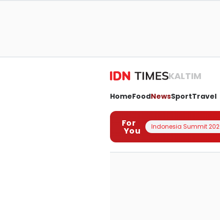
KALTIM
Home
Food
News
Sport
Travel
For
Indonesia Summit 202
You