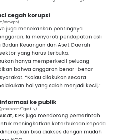
nci cegah korupsi
om/stevepb)
tyo juga menekankan pentingnya
anggaran. Ia menyoroti pendapatan asli
la Badan Keuangan dan Aset Daerah
sektor yang harus terbuka.
 bukan hanya memperkecil peluang
astikan bahwa anggaran benar-benar
arakat. “Kalau dilakukan secara
lakukan hal yang salah menjadi kecil,”
informasi ke publik
pexels.com/Tiger Lily)
pusat, KPK juga mendorong pemerintah
 untuk meningkatkan keterbukaan kepada
n diharapkan bisa diakses dengan mudah
upun NGO.