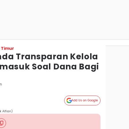
 Timur
da Transparan Kelola
masuk Soal Dana Bagi
an
Add Us on Google
k Alfian)