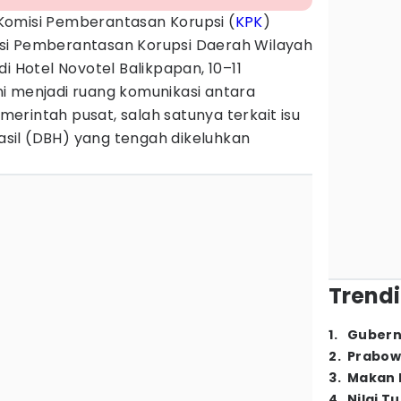
Komisi Pemberantasan Korupsi (
KPK
)
si Pemberantasan Korupsi Daerah Wilayah
di Hotel Novotel Balikpapan, 10–11
i menjadi ruang komunikasi antara
rintah pusat, salah satunya terkait isu
sil (DBH) yang tengah dikeluhkan
Trendi
1
.
Gubern
2
.
Prabow
3
.
Makan B
4
.
Nilai T