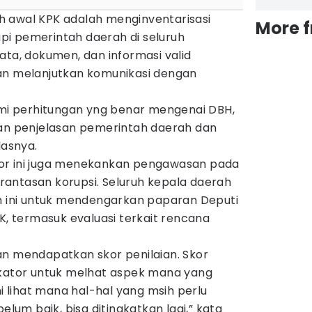
 awal KPK adalah menginventarisasi
More 
i pemerintah daerah di seluruh
ata, dokumen, dan informasi valid
an melanjutkan komunikasi dengan
i perhitungan yng benar mengenai DBH,
 penjelasan pemerintah daerah dan
lasnya.
or ini juga menekankan pengawasan pada
antasan korupsi. Seluruh kepala daerah
um ini untuk mendengarkan paparan Deputi
PK, termasuk evaluasi terkait rencana
an mendapatkan skor penilaian. Skor
ikator untuk melhat aspek mana yang
mi lihat mana hal-hal yang msih perlu
elum baik, bisa ditingkatkan lagi,” kata