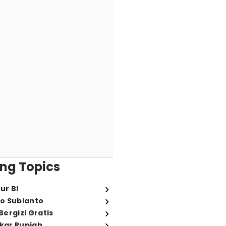
ng Topics
ur BI
o Subianto
ergizi Gratis
ukar Rupiah