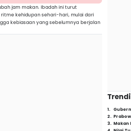
bah jam makan. Ibadah ini turut
itme kehidupan sehari-hari, mulai dari
, hingga kebiasaan yang sebelumnya berjalan
Trendi
1
.
Gubern
2
.
Prabow
3
.
Makan B
4
.
Nilai T