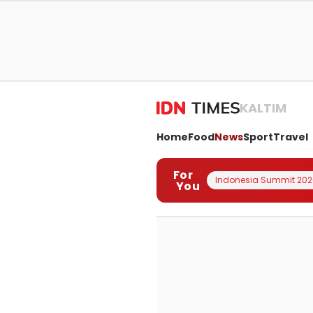
KALTIM
Home
Food
News
Sport
Travel
For
Indonesia Summit 202
You