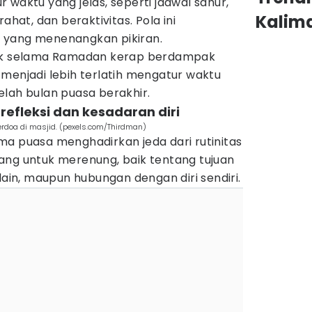
 waktu yang jelas, seperti jadwal sahur,
Kalim
ahat, dan beraktivitas. Pola ini
 yang menenangkan pikiran.
tuk selama Ramadan kerap berdampak
menjadi lebih terlatih mengatur waktu
elah bulan puasa berakhir.
refleksi dan kesadaran diri
doa di masjid. (pexels.com/Thirdman)
ma puasa menghadirkan jeda dari rutinitas
ang untuk merenung, baik tentang tujuan
lain, maupun hubungan dengan diri sendiri.