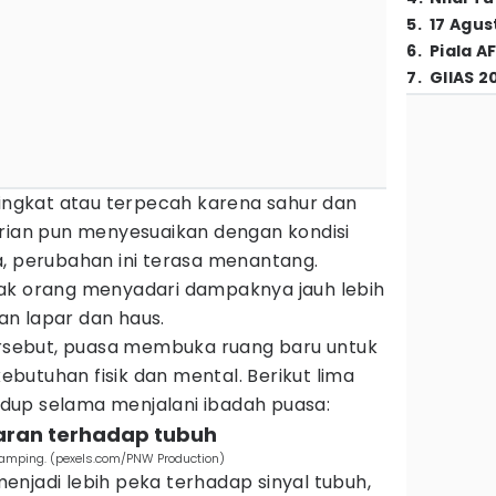
5
.
17 Agus
6
.
Piala A
7
.
GIIAS 2
singkat atau terpecah karena sahur dan
arian pun menyesuaikan dengan kondisi
a, perubahan ini terasa menantang.
ak orang menyadari dampaknya jauh lebih
n lapar dan haus.
tersebut, puasa membuka ruang baru untuk
butuhan fisik dan mental. Berikut lima
dup selama menjalani ibadah puasa:
aran terhadap tubuh
amping. (pexels.com/PNW Production)
njadi lebih peka terhadap sinyal tubuh,