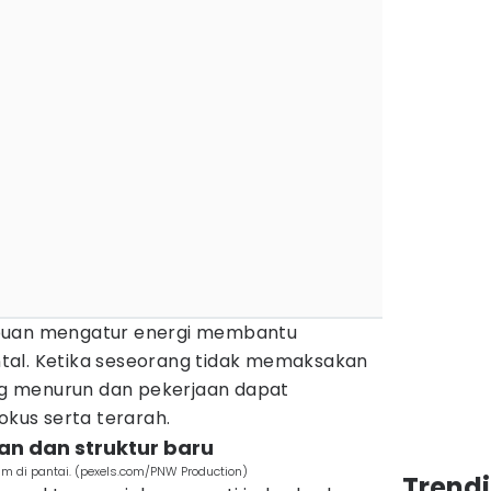
mpuan mengatur energi membantu
tal. Ketika seseorang tidak memaksakan
ung menurun dan pekerjaan dapat
okus serta terarah.
nan dan struktur baru
m di pantai. (pexels.com/PNW Production)
Trend