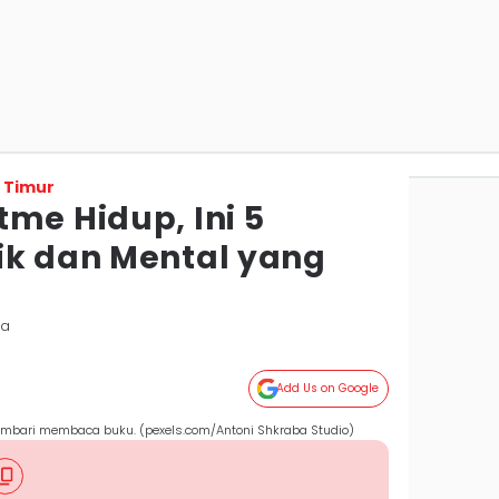
 Timur
me Hidup, Ini 5
ik dan Mental yang
da
Add Us on Google
embari membaca buku. (pexels.com/Antoni Shkraba Studio)