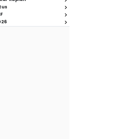
tus
FF
026