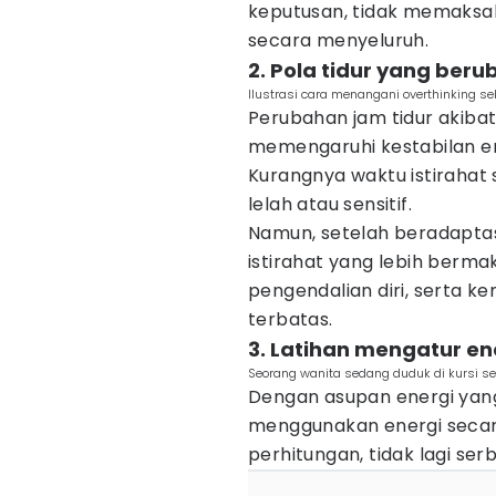
keputusan, tidak memaksak
secara menyeluruh.
2. Pola tidur yang be
Ilustrasi cara menangani overthinking s
Perubahan jam tidur akiba
memengaruhi kestabilan e
Kurangnya waktu istirahat
lelah atau sensitif.
Namun, setelah beradaptas
istirahat yang lebih bermak
pengendalian diri, serta 
terbatas.
3. Latihan mengatur en
Seorang wanita sedang duduk di kursi s
Dengan asupan energi yang 
menggunakan energi secara 
perhitungan, tidak lagi ser