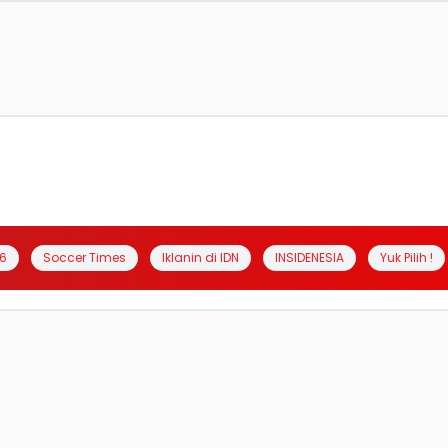
6
Soccer Times
Iklanin di IDN
INSIDENESIA
Yuk Pilih !