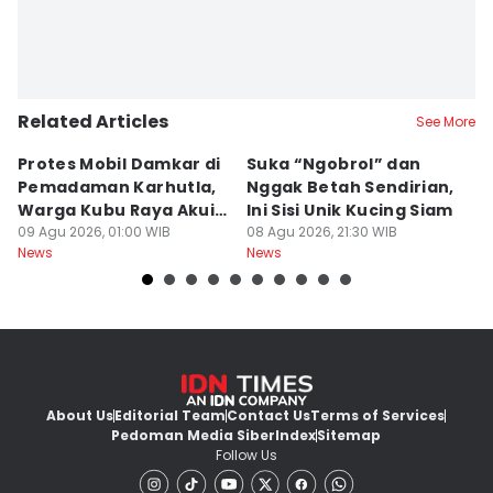
Related Articles
See More
Protes Mobil Damkar di
Suka “Ngobrol” dan
G
Pemadaman Karhutla,
Nggak Betah Sendirian,
Ke
Warga Kubu Raya Akui
Ini Sisi Unik Kucing Siam
K
Khilaf
09 Agu 2026, 01:00 WIB
08 Agu 2026, 21:30 WIB
08
News
News
Ne
About Us
Editorial Team
Contact Us
Terms of Services
Pedoman Media Siber
Index
Sitemap
Follow Us