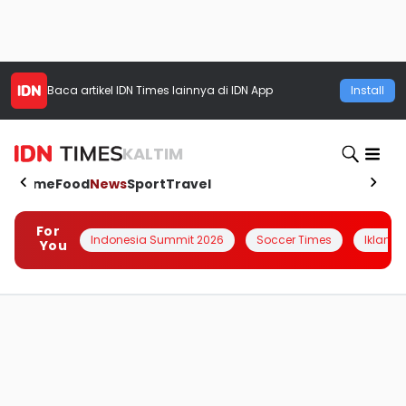
Baca artikel
IDN Times
lainnya di IDN App
Install
KALTIM
Home
Food
News
Sport
Travel
For
Indonesia Summit 2026
Soccer Times
Iklanin 
You