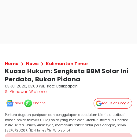
Home
News
Kalimantan Timur
Kuasa Hukum: Sengketa BBM Solar Ini
Perdata, Bukan Pidana
03 Jul 2026, 03:00 WIB
Kota Balikpapan
Sri Gunawan Wibisono
News
Channel
Add Us on Google
Perkara dugaan penipuan dan penggelapan aset dalam bisnis distribusi
bahan bakar minyak (BBM) solar yang menjerat Direktur Utama PT Dharma
Putra Karsa, Handy Aliansyah, memasuki babak akhir persidangan, Senin
(22/6/2026). (IDN Times/Sri Wibisono)