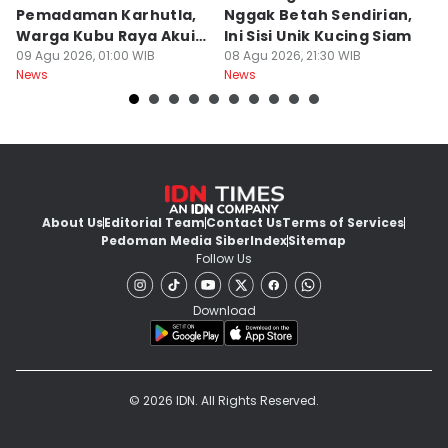
Pemadaman Karhutla,
Nggak Betah Sendirian,
Ke
Warga Kubu Raya Akui
Ini Sisi Unik Kucing Siam
K
Khilaf
09 Agu 2026, 01:00 WIB
08 Agu 2026, 21:30 WIB
08
News
News
Ne
About Us
Editorial Team
Contact Us
Terms of Services
Pedoman Media Siber
Index
Sitemap
Follow Us
Download
© 2026 IDN. All Rights Reserved.