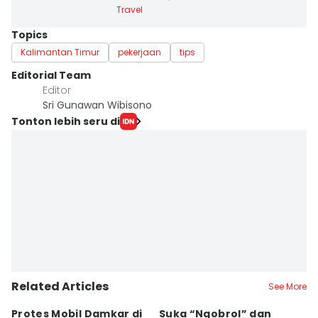
Travel
Topics
Kalimantan Timur
pekerjaan
tips
Editorial Team
Editor
Sri Gunawan Wibisono
Tonton lebih seru di
Related Articles
See More
Protes Mobil Damkar di
Suka “Ngobrol” dan
G