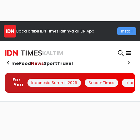
Baca artikel
IDN Times
lainnya di IDN App
Install
KALTIM
Home
Food
News
Sport
Travel
For
Indonesia Summit 2026
Soccer Times
Iklanin 
You