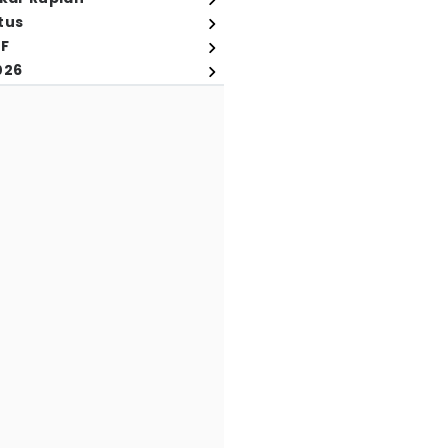
tus
FF
026