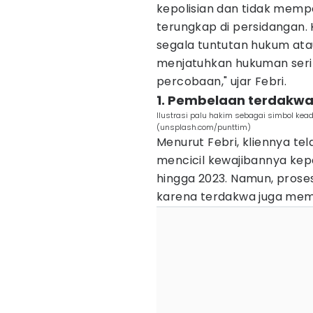
kepolisian dan tidak mem
terungkap di persidangan
segala tuntutan hukum atau
menjatuhkan hukuman ser
percobaan," ujar Febri.
1. Pembelaan terdakwa 
Ilustrasi palu hakim sebagai simbol ke
(unsplash.com/punttim)
Menurut Febri, kliennya te
mencicil kewajibannya kep
hingga 2023. Namun, prose
karena terdakwa juga memil