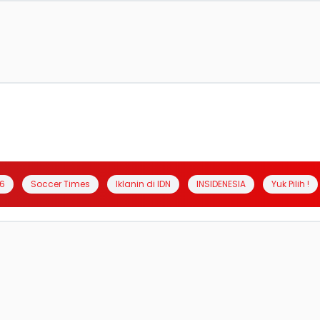
6
Soccer Times
Iklanin di IDN
INSIDENESIA
Yuk Pilih !