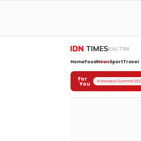
KALTIM
Home
Food
News
Sport
Travel
For
Indonesia Summit 202
You