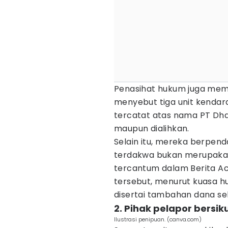
Penasihat hukum juga mem
menyebut tiga unit kendar
tercatat atas nama PT Dha
maupun dialihkan.
Selain itu, mereka berpend
terdakwa bukan merupakan
tercantum dalam Berita Aca
tersebut, menurut kuasa h
disertai tambahan dana seb
2. Pihak pelapor bersi
Ilustrasi penipuan. (canva.com)