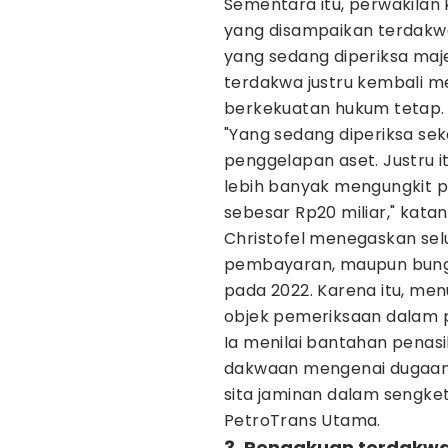
Sementara itu, perwakilan k
yang disampaikan terdakw
yang sedang diperiksa maj
terdakwa justru kembali m
berkekuatan hukum tetap.
"Yang sedang diperiksa se
penggelapan aset. Justru i
lebih banyak mengungkit p
sebesar Rp20 miliar," katan
Christofel menegaskan selu
pembayaran, maupun bunga
pada 2022. Karena itu, menu
objek pemeriksaan dalam p
Ia menilai bantahan penas
dakwaan mengenai dugaan 
sita jaminan dalam sengke
PetroTrans Utama.
3. Pengakuan terdakw