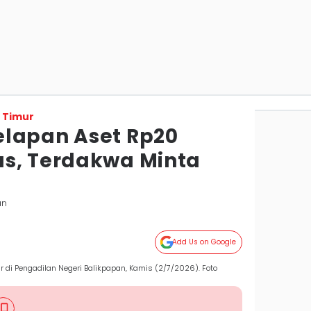
 Timur
lapan Aset Rp20
s, Terdakwa Minta
an
Add Us on Google
r di Pengadilan Negeri Balikpapan, Kamis (2/7/2026). Foto