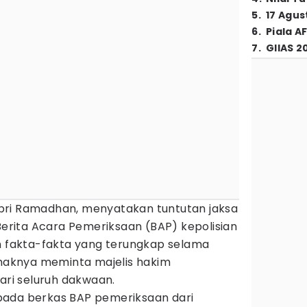
5
.
17 Agus
6
.
Piala A
7
.
GIIAS 2
bri Ramadhan, menyatakan tuntutan jaksa
rita Acara Pemeriksaan (BAP) kepolisian
fakta-fakta yang terungkap selama
ihaknya meminta majelis hakim
i seluruh dakwaan.
pada berkas BAP pemeriksaan dari