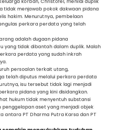
eluarga korban, Christofel, menilai duplik
a tidak menjawab pokok dakwaan pidana
elis hakim. Menurutnya, pembelaan
engulas perkara perdata yang telah
karang adalah dugaan pidana
tu yang tidak dibantah dalam duplik. Malah
erkara perdata yang sudah inkrah
ya.
ruh persoalan terkait utang,
 telah diputus melalui perkara perdata
rutnya, isu tersebut tidak lagi menjadi
erkara pidana yang kini disidangkan.
ihat hukum tidak menyentuh substansi
penggelapan aset yang menjadi objek
ta antara PT Dharma Putra Karsa dan PT
a semakin mengukuhkan tuduhan