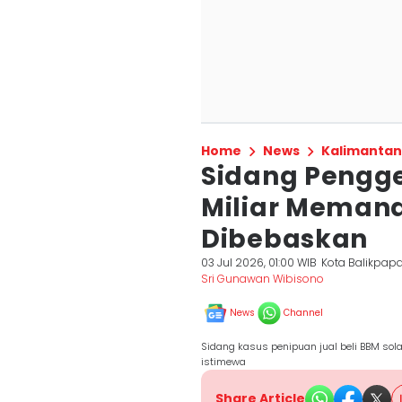
Home
News
Kalimantan
Sidang Pengge
Miliar Memana
Dibebaskan
03 Jul 2026, 01:00 WIB
Kota Balikpap
Sri Gunawan Wibisono
News
Channel
Sidang kasus penipuan jual beli BBM sola
istimewa
Share Article