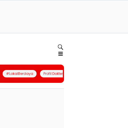
#LokalBerdaya
Profil Dokter
Quiz
Join Community