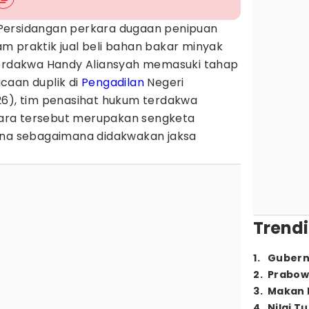
Persidangan perkara dugaan penipuan
m praktik jual beli bahan bakar minyak
terdakwa Handy Aliansyah memasuki tahap
caan duplik di
Pengadilan
Negeri
26), tim penasihat hukum terdakwa
ara tersebut merupakan sengketa
ana sebagaimana didakwakan jaksa
Trendi
1
.
Gubern
2
.
Prabow
3
.
Makan B
4
.
Nilai T