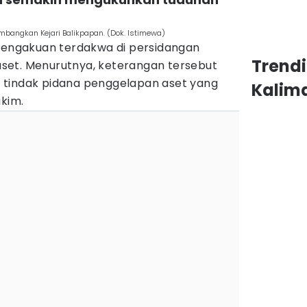
mbangkan Kejari Balikpapan. (Dok. Istimewa)
 pengakuan terdakwa di persidangan
Trend
t aset. Menurutnya, keterangan tersebut
 tindak pidana penggelapan aset yang
Kalim
akim.