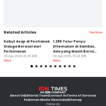
Related Articles
See More
Kabut Asap di Pontianak
1.286 Telur Penyu
P
Diduga Berasal dari
Ditemukan di Sambas,
P
Perbatasan
Ada yang Masih Berisi
W
09 Agu 2026, 20:26 WIB
Embrio
09 Agu 2026, 20:24 WIB
Kh
09
News
News
Ne
About Us
Editorial Team
Contact Us
Terms of Services
Pedoman Media Siber
Index
Sitemap
Follow Us