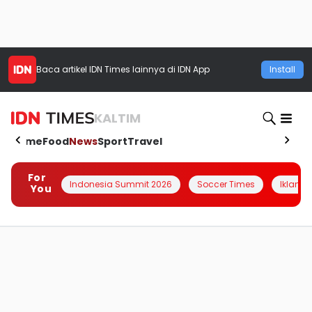
Baca artikel
IDN Times
lainnya di IDN App
Install
KALTIM
Home
Food
News
Sport
Travel
For
Indonesia Summit 2026
Soccer Times
Iklanin 
You