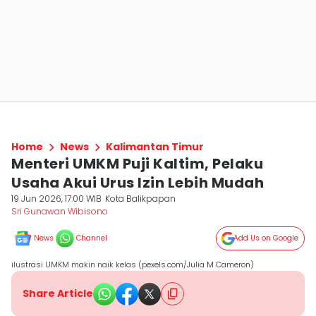
Home
News
Kalimantan Timur
Menteri UMKM Puji Kaltim, Pelaku
Usaha Akui Urus Izin Lebih Mudah
19 Jun 2026, 17:00 WIB
Kota Balikpapan
Sri Gunawan Wibisono
News
Channel
Add Us on Google
ilustrasi UMKM makin naik kelas (pexels.com/Julia M Cameron)
Share Article