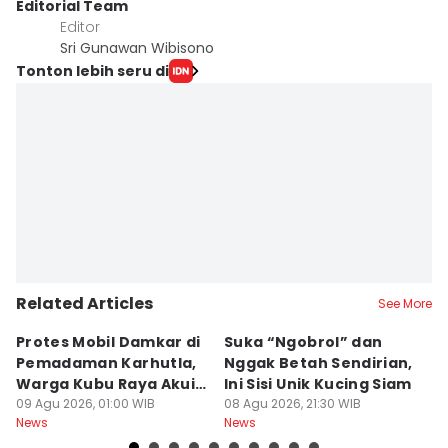
Editorial Team
Editor
Sri Gunawan Wibisono
Tonton lebih seru di
Related Articles
See More
Protes Mobil Damkar di
Suka “Ngobrol” dan
G
Pemadaman Karhutla,
Nggak Betah Sendirian,
Ke
Warga Kubu Raya Akui
Ini Sisi Unik Kucing Siam
K
Khilaf
09 Agu 2026, 01:00 WIB
08 Agu 2026, 21:30 WIB
08
News
News
Ne