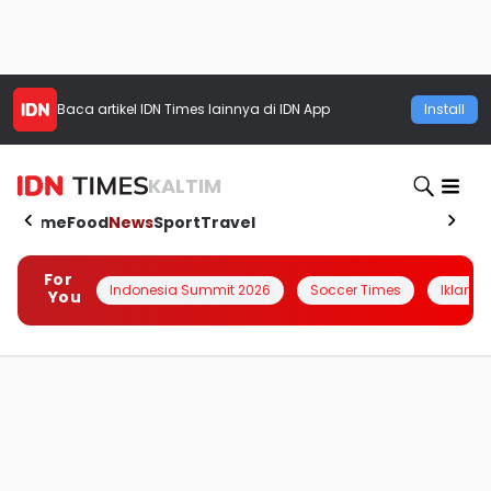
Baca artikel
IDN Times
lainnya di IDN App
Install
KALTIM
Home
Food
News
Sport
Travel
For
Indonesia Summit 2026
Soccer Times
Iklanin 
You