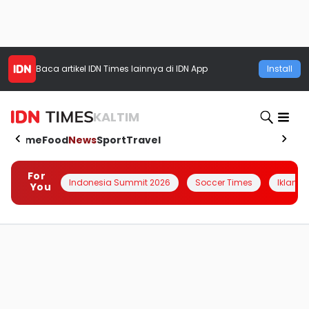
Baca artikel
IDN Times
lainnya di IDN App
Install
KALTIM
Home
Food
News
Sport
Travel
For
Indonesia Summit 2026
Soccer Times
Iklanin 
You