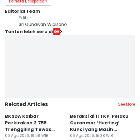
Polresta Balikpapan
Editorial Team
Editor
Sri Gunawan Wibisono
Tonton lebih seru di
Related Articles
See More
BKSDA Kalbar
Beraksi di 11 TKP, Pelaku
55
Perkirakan 2.755
Curanmor ‘Hunting’
da
Trenggiling Tewas
Kunci yang Masih
R
untuk Dapat 551 Kg Sisik
06 Agu 2026, 16:56 WIB
Menempel
06 Agu 2026, 15:38 WIB
06