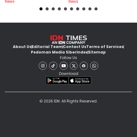
News
News
Ne
About Us
Editorial Team
Contact Us
Terms of Services
Pedoman Media Siber
Index
Sitemap
Follow Us
Download
© 2026 IDN. All Rights Reserved.