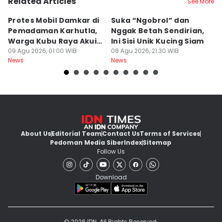
Related Articles
See More
Protes Mobil Damkar di
Suka “Ngobrol” dan
G
Pemadaman Karhutla,
Nggak Betah Sendirian,
Ke
Warga Kubu Raya Akui
Ini Sisi Unik Kucing Siam
K
Khilaf
09 Agu 2026, 01:00 WIB
08 Agu 2026, 21:30 WIB
08
News
News
Ne
About Us
Editorial Team
Contact Us
Terms of Services
Pedoman Media Siber
Index
Sitemap
Follow Us
Download
© 2026 IDN. All Rights Reserved.