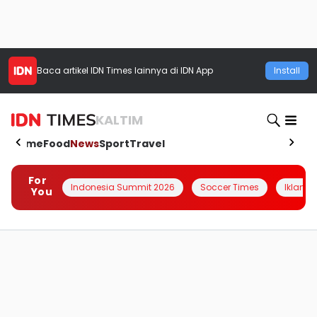
Baca artikel
IDN Times
lainnya di IDN App
Install
KALTIM
Home
Food
News
Sport
Travel
For
Indonesia Summit 2026
Soccer Times
Iklanin 
You