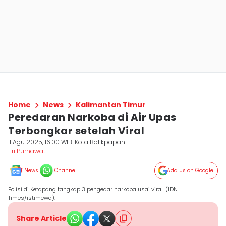
Home
News
Kalimantan Timur
Peredaran Narkoba di Air Upas
Terbongkar setelah Viral
11 Agu 2025, 16:00 WIB
Kota Balikpapan
Tri Purnawati
News
Channel
Add Us on Google
Polisi di Ketapang tangkap 3 pengedar narkoba usai viral. (IDN
Times/istimewa).
Share Article