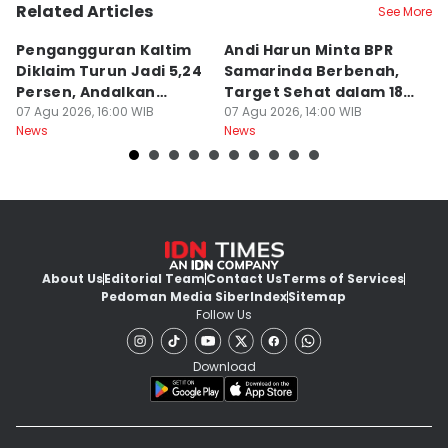
Related Articles
See More
Pengangguran Kaltim
Andi Harun Minta BPR
B
Diklaim Turun Jadi 5,24
Samarinda Berbenah,
M
Persen, Andalkan
Target Sehat dalam 18
J
Pertanian
07 Agu 2026, 16:00 WIB
Bulan
07 Agu 2026, 14:00 WIB
At
07
News
News
Ne
About Us
Editorial Team
Contact Us
Terms of Services
Pedoman Media Siber
Index
Sitemap
Follow Us
Download