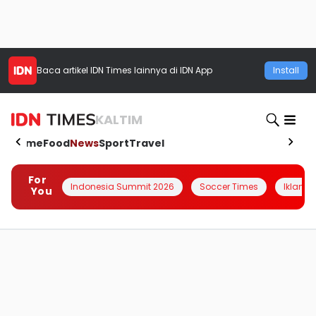
Baca artikel
IDN Times
lainnya di IDN App
Install
KALTIM
Home
Food
News
Sport
Travel
For
Indonesia Summit 2026
Soccer Times
Iklanin 
You