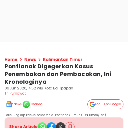
Home
News
Kalimantan Timur
Pontianak Digegerkan Kasus
Penembakan dan Pembacokan, Ini
Kronologinya
06 Jun 2026, 14:52 WIB
Kota Balikpapan
Tri Purnawati
News
Channel
Add Us on Google
Polisi ungkap kasus berdarah di Pontianak Timur. (IDN Times/Teri).
Share Article