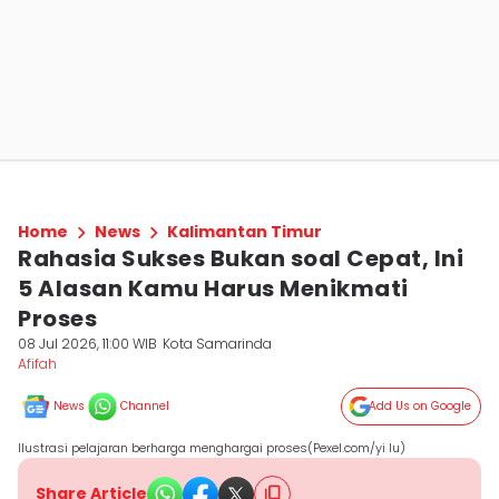
Home
News
Kalimantan Timur
Rahasia Sukses Bukan soal Cepat, Ini
5 Alasan Kamu Harus Menikmati
Proses
08 Jul 2026, 11:00 WIB
Kota Samarinda
Afifah
News
Channel
Add Us on Google
Ilustrasi pelajaran berharga menghargai proses(Pexel.com/yi lu)
Share Article