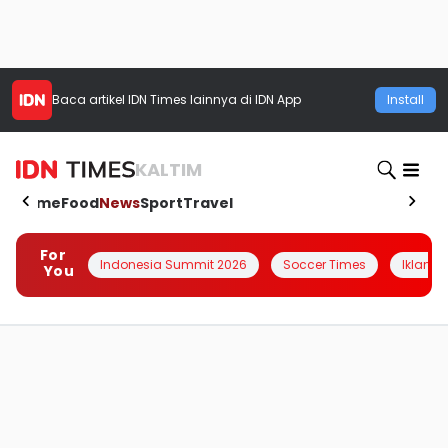
Baca artikel
IDN Times
lainnya di IDN App
Install
KALTIM
Home
Food
News
Sport
Travel
For
Indonesia Summit 2026
Soccer Times
Iklanin 
You