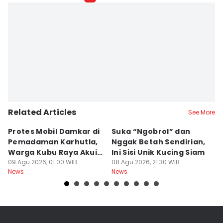
Related Articles
See More
Protes Mobil Damkar di
Suka “Ngobrol” dan
G
Pemadaman Karhutla,
Nggak Betah Sendirian,
Ke
Warga Kubu Raya Akui
Ini Sisi Unik Kucing Siam
K
Khilaf
09 Agu 2026, 01:00 WIB
08 Agu 2026, 21:30 WIB
08
News
News
Ne