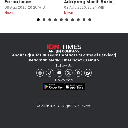
Perbatasan
Ada yang Masih Berisi
W
09 Agu 2026, 20:26 WIB
Embrio
09 Agu 2026, 20:24 WIB
Kh
09
News
News
Ne
About Us
Editorial Team
Contact Us
Terms of Services
Pedoman Media Siber
Index
Sitemap
Follow Us
Download
© 2026 IDN. All Rights Reserved.