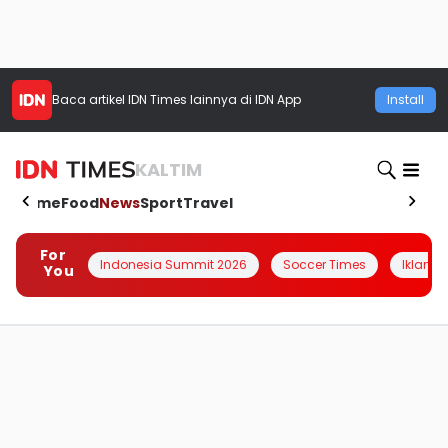
Baca artikel
IDN Times
lainnya di IDN App
Install
KALTIM
Home
Food
News
Sport
Travel
For
Indonesia Summit 2026
Soccer Times
Iklanin 
You