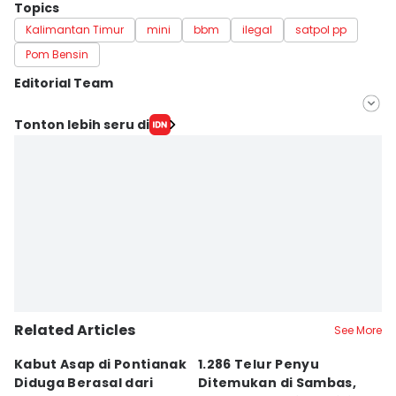
Topics
Kalimantan Timur
mini
bbm
ilegal
satpol pp
Pom Bensin
Editorial Team
Editor
Tonton lebih seru di
Erik Alfian
Editor
Sri Gunawan Wibisono
Related Articles
See More
Kabut Asap di Pontianak
1.286 Telur Penyu
P
Diduga Berasal dari
Ditemukan di Sambas,
P