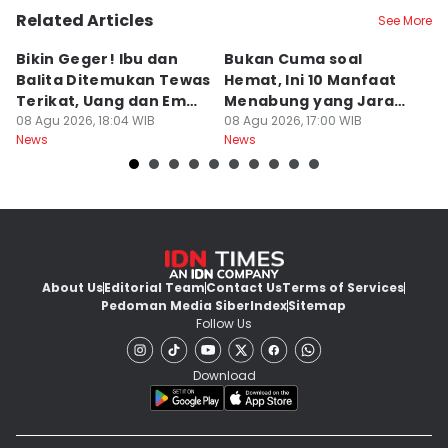
Related Articles
See More
Bikin Geger! Ibu dan
Bukan Cuma soal
Da
Balita Ditemukan Tewas
Hemat, Ini 10 Manfaat
P
Terikat, Uang dan Emas
Menabung yang Jarang
P
Hilang
08 Agu 2026, 18:04 WIB
Disadari
08 Agu 2026, 17:00 WIB
08
News
News
Ne
About Us
Editorial Team
Contact Us
Terms of Services
Pedoman Media Siber
Index
Sitemap
Follow Us
Download