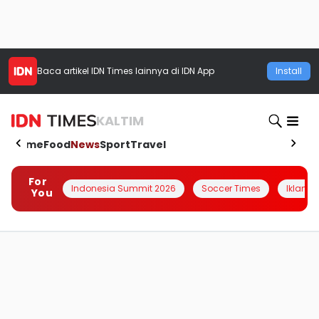
Baca artikel
IDN Times
lainnya di IDN App
Install
KALTIM
Home
Food
News
Sport
Travel
For
Indonesia Summit 2026
Soccer Times
Iklanin 
You