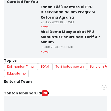
Curated For You
Lahan 1.883 Hektare di PPU
Diserahkan dalam Program
Reforma Agraria
20 Jun 2023, 19:30 WIB
News
Aksi Demo Masyarakat PPU
Menuntut Penurunan Tarif Air
Minum
19 Jun 2023, 17:00 WIB
News
Topics
Kalimantan Timur
PDAM
Tarif batas bawah
Penajam Pase
Educate me
Editorial Team
Editor
Tonton lebih seru di
Ervan Masbanjar
Editor