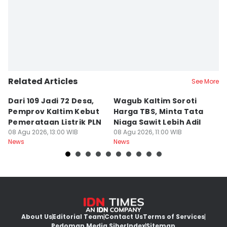
Sri Gunawan Wibisono
Related Articles
See More
Dari 109 Jadi 72 Desa,
Wagub Kaltim Soroti
K
Pemprov Kaltim Kebut
Harga TBS, Minta Tata
D
Pemerataan Listrik PLN
Niaga Sawit Lebih Adil
B
08 Agu 2026, 13:00 WIB
08 Agu 2026, 11:00 WIB
08
News
News
Ne
About Us
Editorial Team
Contact Us
Terms of Services
Pedoman Media Siber
Index
Sitemap