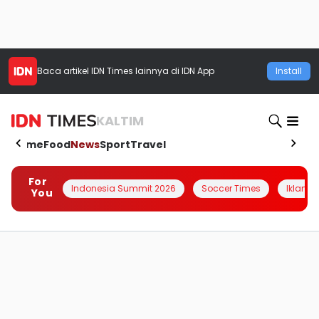
Baca artikel
IDN Times
lainnya di IDN App
Install
KALTIM
Home
Food
News
Sport
Travel
For
Indonesia Summit 2026
Soccer Times
Iklanin 
You