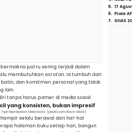
5
.
17 Agus
6
.
Piala A
7
.
GIIAS 2
bermakna justru sering terjadi dalam
elalu membutuhkan sorotan. Ia tumbuh dari
 batin, dan komitmen personal yang tidak
g lain.
iri tanpa harus pamer di media sosial.
cil yang konsisten, bukan impresif
k Tipe Kepribadian Melankolis. (pexels.com/Kevin Malik)
hampir selalu berawal dari hal-hal
apa halaman buku setiap hari, bangun