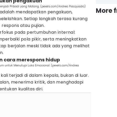
 bukan pengakuan
Menjadi Pribadi yang Matang. (pexels.com/Andrea Piacquadio)
More 
 adalah mendapatkan pengakuan,
lelahkan. Setiap langkah terasa kurang
 respons atau pujian.
erfokus pada pertumbuhan internal:
perbaiki pola pikir, serta meningkatkan
tetap berjalan meski tidak ada yang melihat
n.
dan cara merespons hidup
m untuk Menutupi Luka Emosional. (pexels.com/Andrea
ali terjadi di dalam kepala, bukan di luar.
lan, menerima kritik, dan menghadapi
tukan kualitas diri.