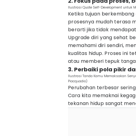
2. Fokus pada proses,
Ilustrasi Quote Self-Development untuk 
Ketika tujuan berkembang
prosesnya mudah terasa me
berarti jika tidak mendapat
Upgrade diri yang sehat b
memahami diri sendiri, mem
kualitas hidup. Proses ini 
atau memberi tepuk tanga
3. Perbaiki pola pikir 
Ilustrasi Tanda Kamu Memaksakan Senyu
Piacquadio)
Perubahan terbesar sering k
Cara kita memaknai kegaga
tekanan hidup sangat menen