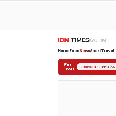
KALTIM
Home
Food
News
Sport
Travel
For
Indonesia Summit 202
You