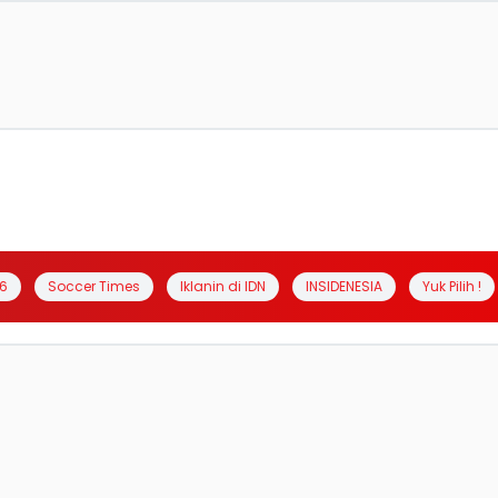
6
Soccer Times
Iklanin di IDN
INSIDENESIA
Yuk Pilih !