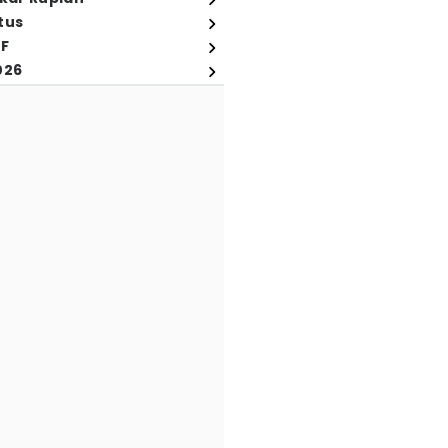
tus
FF
026