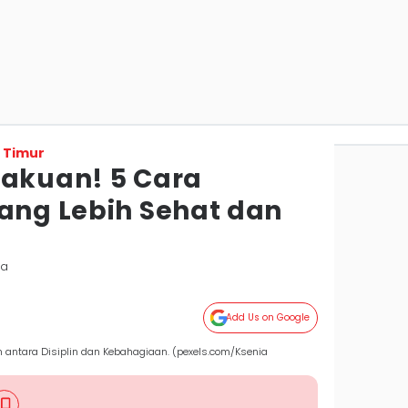
 Timur
gakuan! 5 Cara
yang Lebih Sehat dan
da
Add Us on Google
n antara Disiplin dan Kebahagiaan. (pexels.com/Ksenia