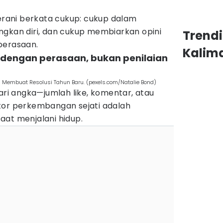
berani berkata cukup: cukup dalam
ngkan diri, dan cukup membiarkan opini
Trend
perasaan.
Kalim
dengan perasaan, bukan penilaian
m Membuat Resolusi Tahun Baru. (pexels.com/Natalie Bond)
dari angka—jumlah like, komentar, atau
tor perkembangan sejati adalah
aat menjalani hidup.