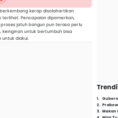
 berkembang kerap disalahartikan
 terlihat. Pencapaian dipamerkan,
n proses jatuh bangun pun terasa perlu
, keinginan untuk bertumbuh bisa
 untuk diakui.
Trendi
1
.
Gubern
2
.
Prabow
3
.
Makan B
4
.
Nilai T