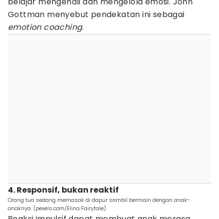
belajar mengenali dan mengelola emosi. John
Gottman menyebut pendekatan ini sebagai
emotion coaching
.
4. Responsif, bukan reaktif
Orang tua sedang memasak di dapur sambil bermain dengan anak-
anaknya. (pexels.com/Elina Fairytale)
Reaksi impulsif dapat membuat anak merasa