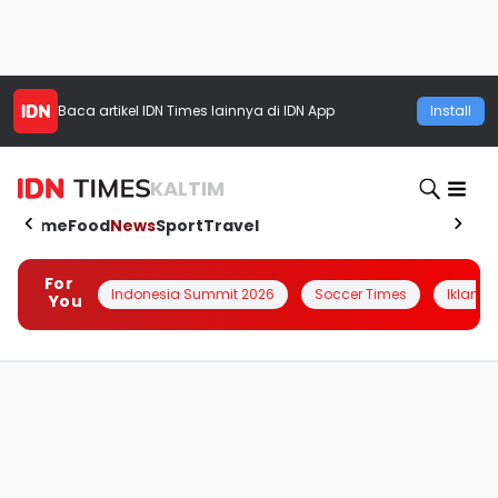
Baca artikel
IDN Times
lainnya di IDN App
Install
KALTIM
Home
Food
News
Sport
Travel
For
Indonesia Summit 2026
Soccer Times
Iklanin 
You