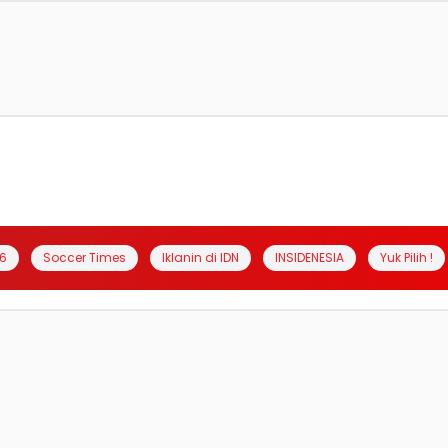
6
Soccer Times
Iklanin di IDN
INSIDENESIA
Yuk Pilih !