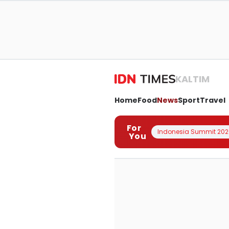
KALTIM
Home
Food
News
Sport
Travel
For
Indonesia Summit 202
You