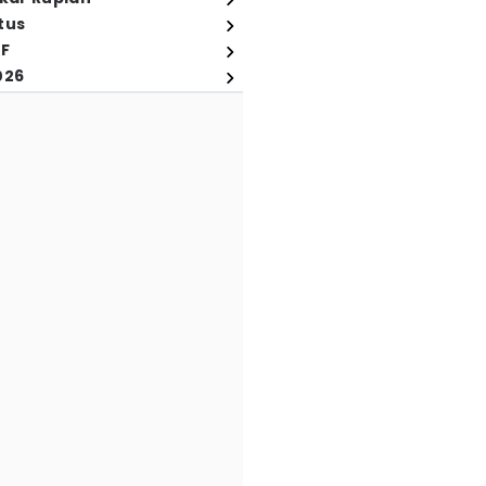
tus
FF
026