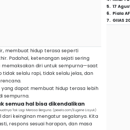
5
.
17 Agus
6
.
Piala A
7
.
GIIAS 2
ir, membuat hidup terasa seperti
ir. Padahal, ketenangan sejati sering
ti memaksakan diri untuk sempurna—saat
idak selalu rapi, tidak selalu jelas, dan
i rencana.
a
yang dapat membuat hidup terasa lebih
di sempurna.
k semua hal bisa dikendalikan
atnya Tak Lagi Merasa Berguna. (pexels.com/Eugene Lisyuk)
 dari keinginan mengatur segalanya. Kita
sti, respons sesuai harapan, dan masa