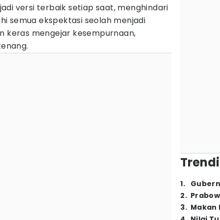
di versi terbaik setiap saat, menghindari
hi semua ekspektasi seolah menjadi
in keras mengejar kesempurnaan,
tenang.
Trendi
1
.
Gubern
2
.
Prabow
3
.
Makan B
4
.
Nilai T