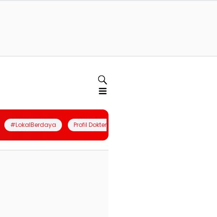
#LokalBerdaya
Profil Dokter
Quiz
Join Community