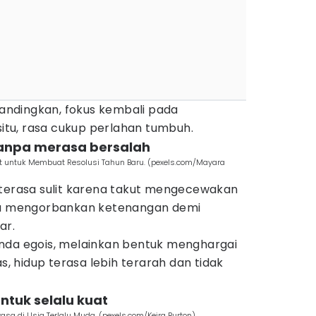
ndingkan, fokus kembali pada
 situ, rasa cukup perlahan tumbuh.
anpa merasa bersalah
ert untuk Membuat Resolusi Tahun Baru. (pexels.com/Mayara
 terasa sulit karena takut mengecewakan
amu mengorbankan ketenangan demi
ar.
nda egois, melainkan bentuk menghargai
as, hidup terasa lebih terarah dan tidak
untuk selalu kuat
asa di Usia Terlalu Muda. (pexels.com/Keira Burton)