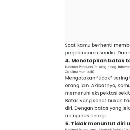
Saat kamu berhenti memba
perjalananmu sendiri. Dari
4. Menetapkan batas t
Ilustrasi Panduan Psikologis bagi Introv
Caroline Mombelli)
Mengatakan “tidak” sering
orang lain. Akibatnya, k
memenuhi ekspektasi sekit
Batas yang sehat bukan ta
diri. Dengan batas yang jel
menguras energi.
5. Tidak menuntut diri 
Ilustrasi Tanda Kamu Menjadi Terlalu Dew