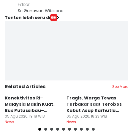
Editor
Sri Gunawan Wibisono
Tonton lebih seru di
Related Articles
See More
Konektivitas RI–
Tragis, Warga Tewas
5
Malaysia Makin Kuat,
Terbakar saat Terobos
S
Bus Putussibau–
Kabut Asap Karhutla
M
Kuching Masuki Final
05 Agu 2026, 19:18 WIB
Ketapang
05 Agu 2026, 18:23 WIB
05
News
News
Ne