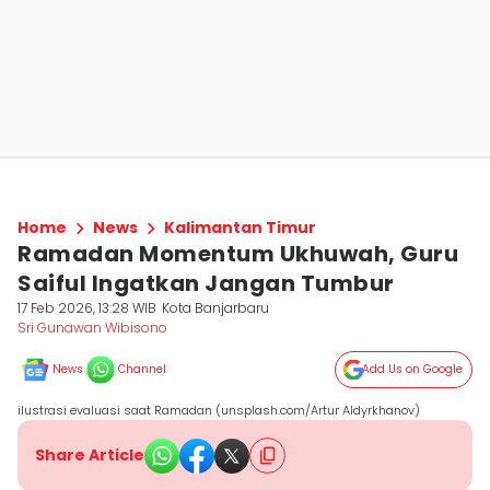
Home
News
Kalimantan Timur
Ramadan Momentum Ukhuwah, Guru
Saiful Ingatkan Jangan Tumbur
17 Feb 2026, 13:28 WIB
Kota Banjarbaru
Sri Gunawan Wibisono
News
Channel
Add Us on Google
ilustrasi evaluasi saat Ramadan (unsplash.com/Artur Aldyrkhanov)
Share Article