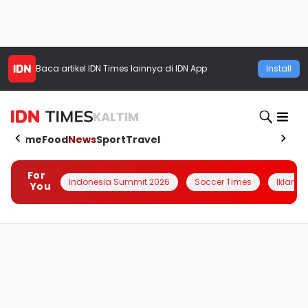
Baca artikel
IDN Times
lainnya di IDN App
Install
KALTIM
Home
Food
News
Sport
Travel
For
Indonesia Summit 2026
Soccer Times
Iklanin 
You