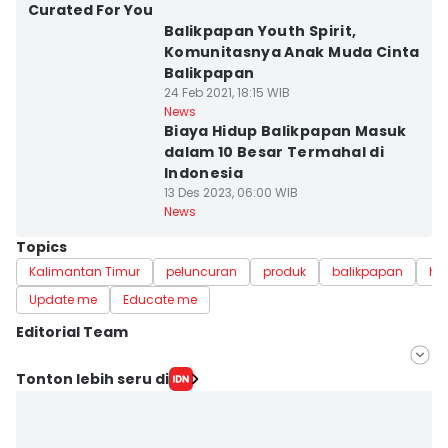
Curated For You
Balikpapan Youth Spirit,
Komunitasnya Anak Muda Cinta
Balikpapan
24 Feb 2021, 18:15 WIB
News
Biaya Hidup Balikpapan Masuk
dalam 10 Besar Termahal di
Indonesia
13 Des 2023, 06:00 WIB
News
Topics
Kalimantan Timur
peluncuran
produk
balikpapan
hy
Update me
Educate me
Editorial Team
Editor
Tonton lebih seru di
Esa Fatmawati
Editor