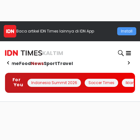
Baca artikel
IDN Times
lainnya di IDN App
Install
KALTIM
Home
Food
News
Sport
Travel
For
Indonesia Summit 2026
Soccer Times
Iklanin 
You