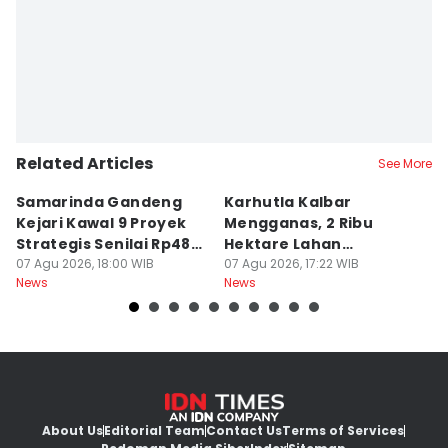
Sri Gunawan Wibisono
Related Articles
See More
Samarinda Gandeng
Karhutla Kalbar
P
Kejari Kawal 9 Proyek
Mengganas, 2 Ribu
D
Strategis Senilai Rp48
Hektare Lahan
P
Miliar
07 Agu 2026, 18:00 WIB
Terbakar saat Kemarau
07 Agu 2026, 17:22 WIB
P
07
News
News
Ne
About Us
Editorial Team
Contact Us
Terms of Services