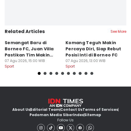
Related Articles
See More
Semangat Baru di
Komang Teguh Makin
M
Borneo FC, Juan Villa
Percaya Diri, Siap Rebut
H
Pastikan Tim Makin
Posisi Inti di Borneo FC
d
Kompak
07 Agu 2026, 15:00 WIB
07 Agu 2026, 13:00 WIB
P
07
Sport
Sport
Sp
About Us
Editorial Team
Contact Us
Terms of Services
Pedoman Media Siber
Index
Sitemap
Follow Us