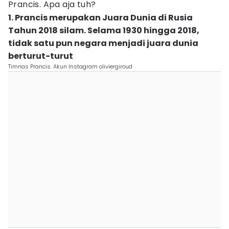
Prancis. Apa aja tuh?
1. Prancis merupakan Juara Dunia di Rusia
Tahun 2018 silam. Selama 1930 hingga 2018,
tidak satu pun negara menjadi juara dunia
berturut-turut
Timnas Prancis. Akun Instagram oliviergiroud