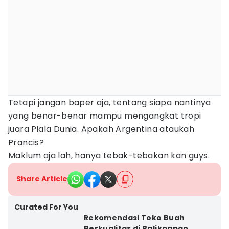
Tetapi jangan baper aja, tentang siapa nantinya
yang benar-benar mampu mengangkat tropi
juara Piala Dunia. Apakah Argentina ataukah
Prancis?
Maklum aja lah, hanya tebak-tebakan kan guys.
Share Article
Curated For You
Rekomendasi Toko Buah
Berkualitas di Balikpapan