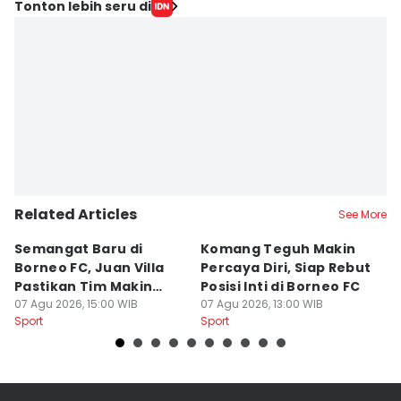
Tonton lebih seru di
Related Articles
See More
Semangat Baru di
Komang Teguh Makin
M
Borneo FC, Juan Villa
Percaya Diri, Siap Rebut
H
Pastikan Tim Makin
Posisi Inti di Borneo FC
d
Kompak
07 Agu 2026, 15:00 WIB
07 Agu 2026, 13:00 WIB
P
07
Sport
Sport
Sp