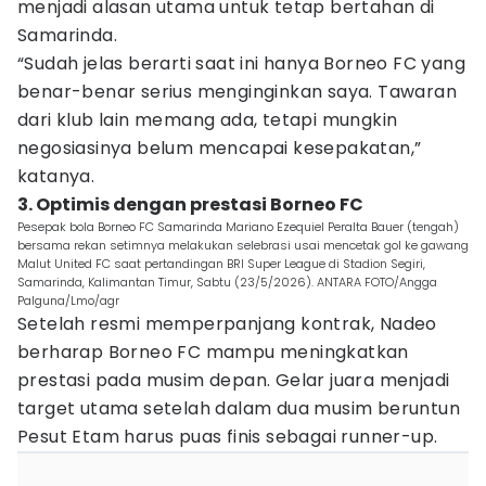
menjadi alasan utama untuk tetap bertahan di
Samarinda.
“Sudah jelas berarti saat ini hanya Borneo FC yang
benar-benar serius menginginkan saya. Tawaran
dari klub lain memang ada, tetapi mungkin
negosiasinya belum mencapai kesepakatan,”
katanya.
3. Optimis dengan prestasi Borneo FC
Pesepak bola Borneo FC Samarinda Mariano Ezequiel Peralta Bauer (tengah)
bersama rekan setimnya melakukan selebrasi usai mencetak gol ke gawang
Malut United FC saat pertandingan BRI Super League di Stadion Segiri,
Samarinda, Kalimantan Timur, Sabtu (23/5/2026). ANTARA FOTO/Angga
Palguna/Lmo/agr
Setelah resmi memperpanjang kontrak, Nadeo
berharap Borneo FC mampu meningkatkan
prestasi pada musim depan. Gelar juara menjadi
target utama setelah dalam dua musim beruntun
Pesut Etam harus puas finis sebagai runner-up.