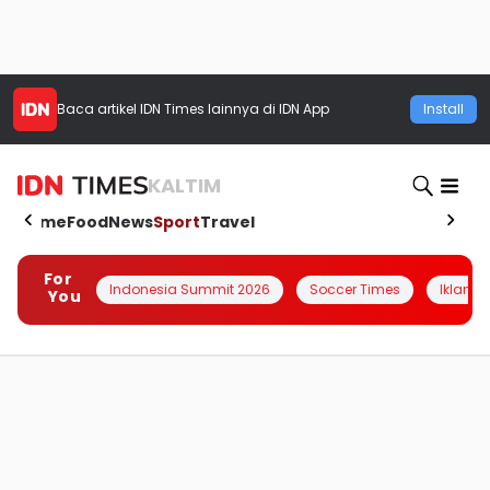
Baca artikel
IDN Times
lainnya di IDN App
Install
KALTIM
Home
Food
News
Sport
Travel
For
Indonesia Summit 2026
Soccer Times
Iklanin 
You