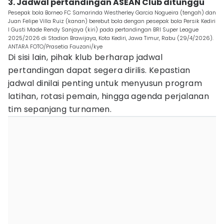
3. Jadwal pertandingan ASEAN Club ditunggu
Pesepak bola Borneo FC Samarinda Westherley Garcia Nogueira (tengah) dan
Juan Felipe Villa Ruiz (kanan) berebut bola dengan pesepak bola Persik Kediri
I Gusti Made Rendy Sanjaya (kiri) pada pertandingan BRI Super League
2025/2026 di Stadion Brawijaya, Kota Kediri, Jawa Timur, Rabu (29/4/2026).
ANTARA FOTO/Prasetia Fauzani/kye
Di sisi lain, pihak klub berharap jadwal
pertandingan dapat segera dirilis. Kepastian
jadwal dinilai penting untuk menyusun program
latihan, rotasi pemain, hingga agenda perjalanan
tim sepanjang turnamen.