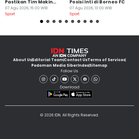
Pastikan Tim Makin
Posisi Inti di Borneo FC
d
Kompak
07 Agu 2026, 15:00 WIB
07 Agu 2026, 13:00 WIB
P
07
Sport
Sport
Sp
About Us
Editorial Team
Contact Us
Terms of Services
Pedoman Media Siber
Index
Sitemap
Follow Us
Download
© 2026 IDN. All Rights Reserved.