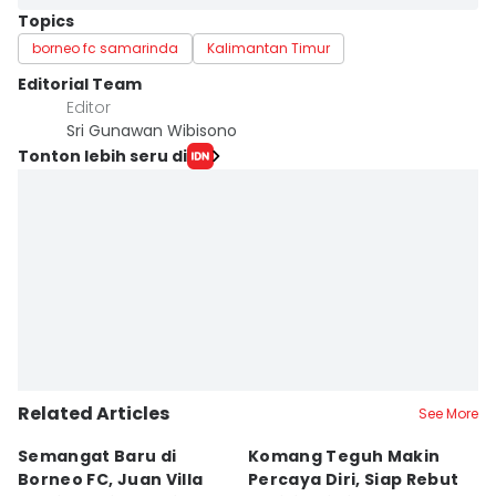
Topics
borneo fc samarinda
Kalimantan Timur
Editorial Team
Editor
Sri Gunawan Wibisono
Tonton lebih seru di
Related Articles
See More
Semangat Baru di
Komang Teguh Makin
M
Borneo FC, Juan Villa
Percaya Diri, Siap Rebut
H