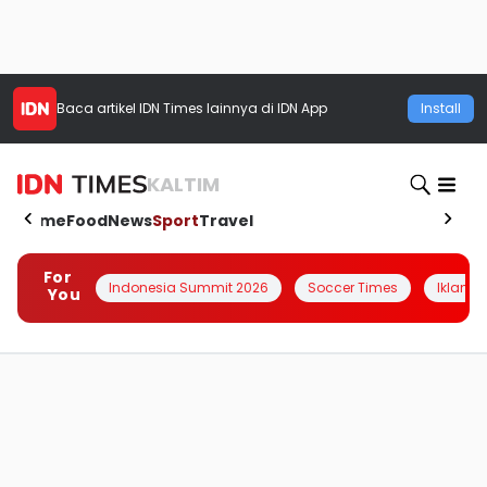
Baca artikel
IDN Times
lainnya di IDN App
Install
KALTIM
Home
Food
News
Sport
Travel
For
Indonesia Summit 2026
Soccer Times
Iklanin 
You