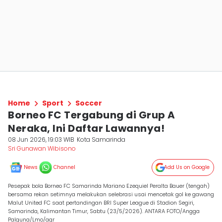
Home
Sport
Soccer
Borneo FC Tergabung di Grup A
Neraka, Ini Daftar Lawannya!
08 Jun 2026, 19:03 WIB
Kota Samarinda
Sri Gunawan Wibisono
News
Channel
Add Us on Google
Pesepak bola Borneo FC Samarinda Mariano Ezequiel Peralta Bauer (tengah)
bersama rekan setimnya melakukan selebrasi usai mencetak gol ke gawang
Malut United FC saat pertandingan BRI Super League di Stadion Segiri,
Samarinda, Kalimantan Timur, Sabtu (23/5/2026). ANTARA FOTO/Angga
Palguna/Lmo/agr