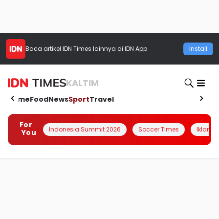
Baca artikel
IDN Times
lainnya di IDN App
Install
KALTIM
Home
Food
News
Sport
Travel
For
Indonesia Summit 2026
Soccer Times
Iklanin 
You