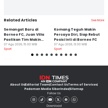
Related Articles
See More
Semangat Baru di
Komang Teguh Makin
M
Borneo FC, Juan Villa
Percaya Diri, Siap Rebut
H
Pastikan Tim Makin
Posisi Inti di Borneo FC
d
Kompak
07 Agu 2026, 15:00 WIB
07 Agu 2026, 13:00 WIB
P
07
Sport
Sport
Sp
About Us
Editorial Team
Contact Us
Terms of Services
Pedoman Media Siber
Index
Sitemap
Follow Us
Download