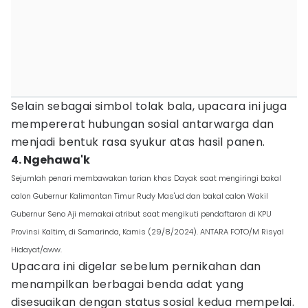
Selain sebagai simbol tolak bala, upacara ini juga
mempererat hubungan sosial antarwarga dan
menjadi bentuk rasa syukur atas hasil panen.
4. Ngehawa'k
Sejumlah penari membawakan tarian khas Dayak saat mengiringi bakal
calon Gubernur Kalimantan Timur Rudy Mas'ud dan bakal calon Wakil
Gubernur Seno Aji memakai atribut saat mengikuti pendaftaran di KPU
Provinsi Kaltim, di Samarinda, Kamis (29/8/2024). ANTARA FOTO/M Risyal
Hidayat/aww.
Upacara ini digelar sebelum pernikahan dan
menampilkan berbagai benda adat yang
disesuaikan dengan status sosial kedua mempelai.