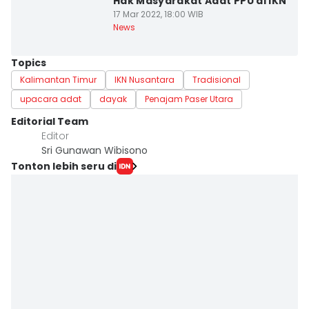
Hak Masyarakat Adat PPU di IKN
17 Mar 2022, 18:00 WIB
News
Topics
Kalimantan Timur
IKN Nusantara
Tradisional
upacara adat
dayak
Penajam Paser Utara
Editorial Team
Editor
Sri Gunawan Wibisono
Tonton lebih seru di