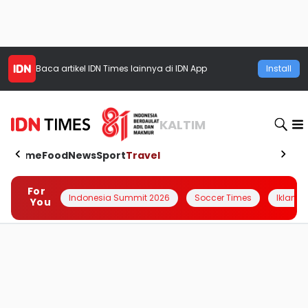
Baca artikel
IDN Times
lainnya di IDN App
Install
KALTIM
Home
Food
News
Sport
Travel
For
Indonesia Summit 2026
Soccer Times
Iklanin 
You