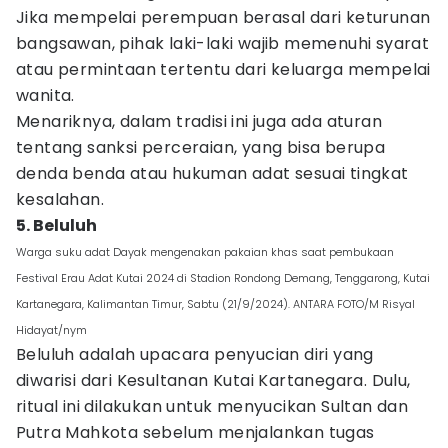
Jika mempelai perempuan berasal dari keturunan
bangsawan, pihak laki-laki wajib memenuhi syarat
atau permintaan tertentu dari keluarga mempelai
wanita.
Menariknya, dalam tradisi ini juga ada aturan
tentang sanksi perceraian, yang bisa berupa
denda benda atau hukuman adat sesuai tingkat
kesalahan.
5. Beluluh
Warga suku adat Dayak mengenakan pakaian khas saat pembukaan
Festival Erau Adat Kutai 2024 di Stadion Rondong Demang, Tenggarong, Kutai
Kartanegara, Kalimantan Timur, Sabtu (21/9/2024). ANTARA FOTO/M Risyal
Hidayat/nym
Beluluh adalah upacara penyucian diri yang
diwarisi dari Kesultanan Kutai Kartanegara. Dulu,
ritual ini dilakukan untuk menyucikan Sultan dan
Putra Mahkota sebelum menjalankan tugas