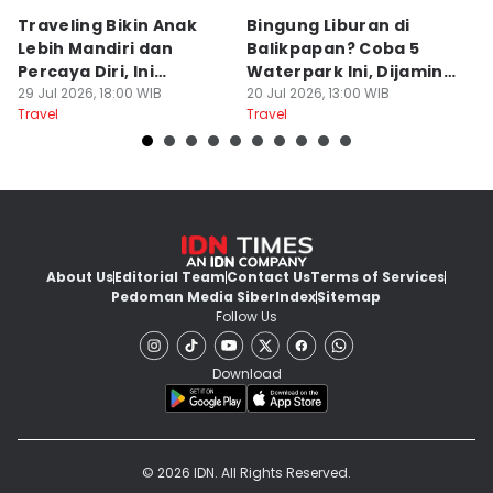
Traveling Bikin Anak
Bingung Liburan di
E
Lebih Mandiri dan
Balikpapan? Coba 5
Ka
Percaya Diri, Ini
Waterpark Ini, Dijamin
E
Penjelasan Psikolog
29 Jul 2026, 18:00 WIB
Bikin Betah
20 Jul 2026, 13:00 WIB
D
19
Travel
Travel
Tr
About Us
Editorial Team
Contact Us
Terms of Services
Pedoman Media Siber
Index
Sitemap
Follow Us
Download
© 2026 IDN. All Rights Reserved.