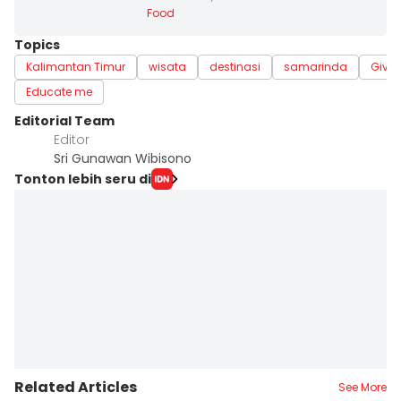
Food
Topics
Kalimantan Timur
wisata
destinasi
samarinda
Give 
Educate me
Editorial Team
Editor
Sri Gunawan Wibisono
Tonton lebih seru di
Related Articles
See More