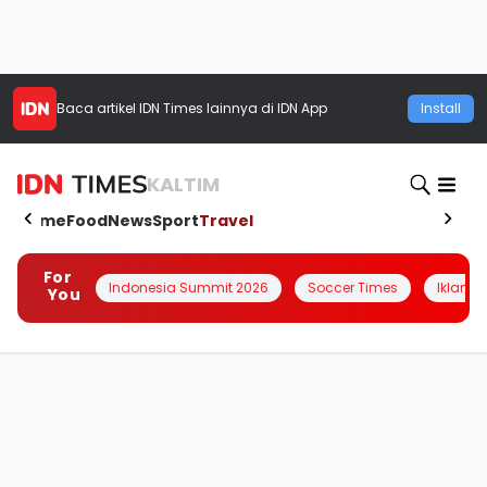
Baca artikel
IDN Times
lainnya di IDN App
Install
KALTIM
Home
Food
News
Sport
Travel
For
Indonesia Summit 2026
Soccer Times
Iklanin 
You