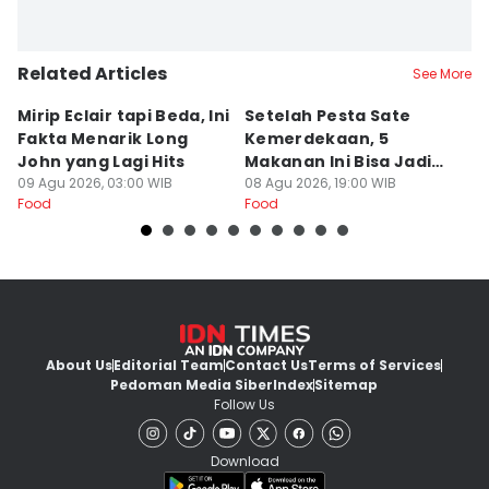
Related Articles
See More
Mirip Eclair tapi Beda, Ini
Setelah Pesta Sate
B
Fakta Menarik Long
Kemerdekaan, 5
d
John yang Lagi Hits
Makanan Ini Bisa Jadi
Bi
09 Agu 2026, 03:00 WIB
Penyelamat Lidah
08 Agu 2026, 19:00 WIB
08
Food
Food
Fo
About Us
Editorial Team
Contact Us
Terms of Services
Pedoman Media Siber
Index
Sitemap
Follow Us
Download