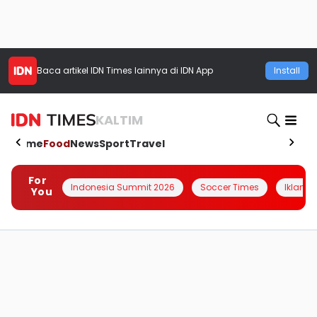
Baca artikel
IDN Times
lainnya di IDN App
Install
KALTIM
Home
Food
News
Sport
Travel
For
Indonesia Summit 2026
Soccer Times
Iklanin 
You