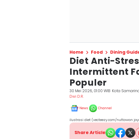
Home
Food
Dining Guid
Diet Anti-Stres
Intermittent 
Populer
30 Mei 2026, 01:00 WIB
Kota Samarin
Dwi D.R.
News
Channel
ilustrasi diet (vecteezy.com/nuttawan j
Share Article