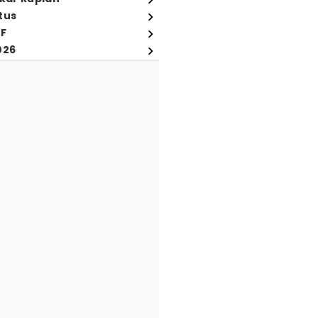
tus
FF
026