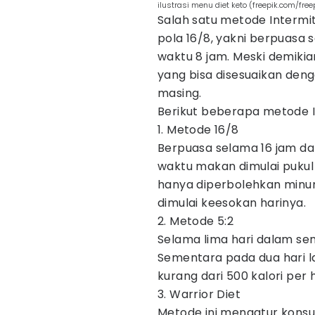
ilustrasi menu diet keto (freepik.com/free
Salah satu metode Intermit
pola 16/8, yakni berpuasa
waktu 8 jam. Meski demiki
yang bisa disesuaikan den
masing.
Berikut beberapa metode I
1. Metode 16/8
Berpuasa selama 16 jam d
waktu makan dimulai pukul 0
hanya diperbolehkan minum
dimulai keesokan harinya.
2. Metode 5:2
Selama lima hari dalam se
Sementara pada dua hari la
kurang dari 500 kalori per h
3. Warrior Diet
Metode ini mengatur konsu