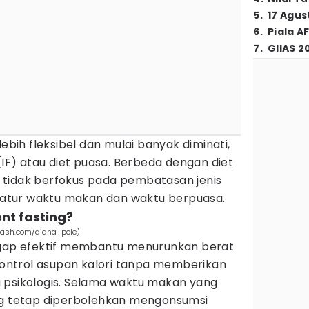
5
.
17 Agus
6
.
Piala A
7
.
GIIAS 2
lebih fleksibel dan mulai banyak diminati,
IF) atau diet puasa. Berbeda dengan diet
tidak berfokus pada pembatasan jenis
tur waktu makan dan waktu berpuasa.
ent fasting?
plash.com/diana_pole)
ggap efektif membantu menurunkan berat
ntrol asupan kalori tanpa memberikan
 psikologis. Selama waktu makan yang
ng tetap diperbolehkan mengonsumsi