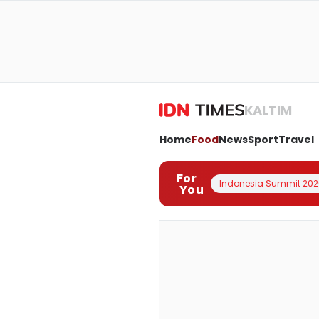
KALTIM
Home
Food
News
Sport
Travel
For
Indonesia Summit 202
You