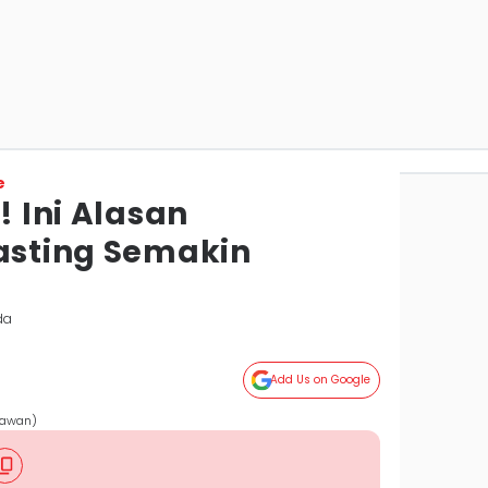
e
! Ini Alasan
Fasting Semakin
da
Add Us on Google
ayawan)