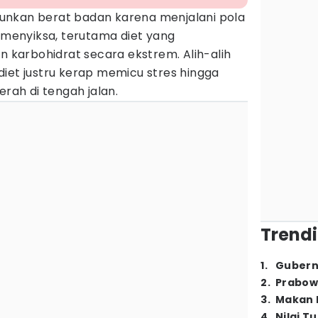
unkan berat badan karena menjalani pola
 menyiksa, terutama diet yang
karbohidrat secara ekstrem. Alih-alih
iet justru kerap memicu stres hingga
ah di tengah jalan.
Trendi
1
.
Gubern
2
.
Prabow
3
.
Makan B
4
.
Nilai T