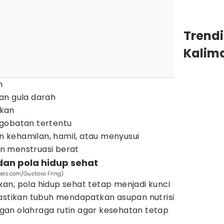
Trend
Kalim
h
an gula darah
kan
gobatan tertentu
kehamilan, hamil, atau menyusui
n menstruasi berat
dan pola hidup sehat
xels.com/Gustavo Fring)
an, pola hidup sehat tetap menjadi kunci
Pastikan tubuh mendapatkan asupan nutrisi
an olahraga rutin agar kesehatan tetap