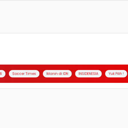
6
Soccer Times
Iklanin di IDN
INSIDENESIA
Yuk Pilih !