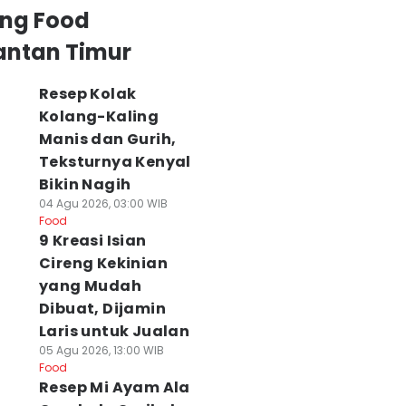
ing Food
antan Timur
Resep Kolak
Kolang-Kaling
Manis dan Gurih,
Teksturnya Kenyal
Bikin Nagih
04 Agu 2026, 03:00 WIB
Food
9 Kreasi Isian
Cireng Kekinian
yang Mudah
Dibuat, Dijamin
Laris untuk Jualan
05 Agu 2026, 13:00 WIB
Food
Resep Mi Ayam Ala