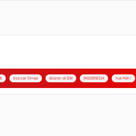
6
Soccer Times
Iklanin di IDN
INSIDENESIA
Yuk Pilih !