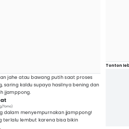
Tonton leb
an jahe atau bawang putih saat proses
 saring kaldu supaya hasilnya bening dan
ah jjamppong.
pat
rg/Tomo)
ing dalam menyempurnakan jjamppong!
g terlalu lembut karena bisa bikin
.