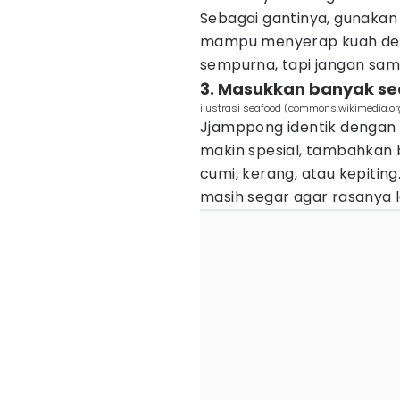
Sebagai gantinya, gunakan
mampu menyerap kuah den
sempurna, tapi jangan sa
3. Masukkan banyak s
ilustrasi seafood (commons.wikimedia.o
Jjamppong identik dengan 
makin spesial, tambahkan b
cumi, kerang, atau kepitin
masih segar agar rasanya l