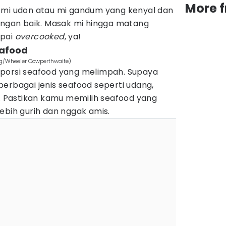
More 
 mi udon atau mi gandum yang kenyal dan
gan baik. Masak mi hingga matang
mpai
overcooked
, ya!
eafood
rg/Wheeler Cowperthwaite)
porsi seafood yang melimpah. Supaya
erbagai jenis seafood seperti udang,
g. Pastikan kamu memilih seafood yang
ebih gurih dan nggak amis.