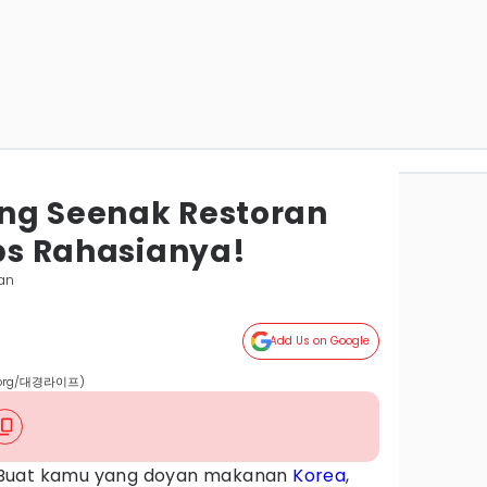
ng Seenak Restoran
ips Rahasianya!
an
Add Us on Google
ia.org/대경라이프)
Buat kamu yang doyan makanan
Korea
,