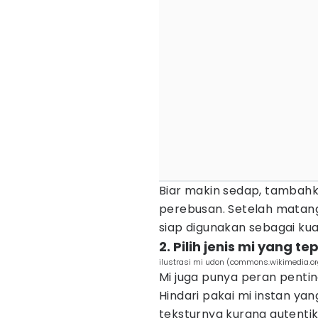
Biar makin sedap, tambahk
perebusan. Setelah matang,
siap digunakan sebagai ku
2. Pilih jenis mi yang te
ilustrasi mi udon (commons.wikimedia.o
Mi juga punya peran pent
Hindari pakai mi instan yan
teksturnya kurang autentik