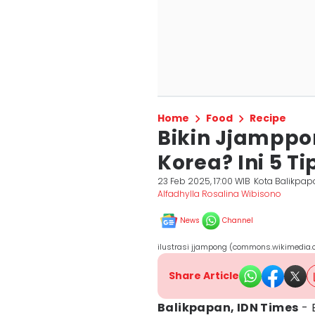
Home
Food
Recipe
Bikin Jjamppo
Korea? Ini 5 T
23 Feb 2025, 17:00 WIB
Kota Balikpap
Alfadhylla Rosalina Wibisono
News
Channel
ilustrasi jjampong (commons.wikimed
Share Article
Balikpapan, IDN Times
- 