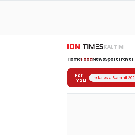
KALTIM
Home
Food
News
Sport
Travel
For
Indonesia Summit 202
You