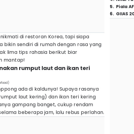
5
.
Piala A
6
.
GIIAS 2
nikmati di restoran Korea, tapi siapa
a bikin sendiri di rumah dengan rasa yang
k lima tips rahasia berikut biar
n mantap!
akan rumput laut dan ikan teri
afood)
mppong ada di kaldunya! Supaya rasanya
umput laut kering) dan ikan teri kering
ranya gampang banget, cukup rendam
selama beberapa jam, lalu rebus perlahan.