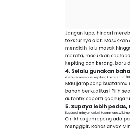
Jangan lupa, hindari mereb
teksturnya alot. Masukkan
mendidih, lalu masak hing
merata, masukkan seafood 
kepiting dan kerang, baru 
4. Selalu gunakan baha
ilustrasi merebus kepiting (pexels.com/R
Mau jjamppong buatanmu 
bahan berkualitas! Pilih s
autentik seperti gochugaru
5. Supaya lebih pedas
ilustrasi minyak cabai (commons.wikime
Ciri khas jjamppong ada 
menggigit. Rahasianya? Min