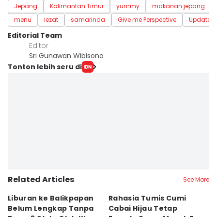
Jepang
Kalimantan Timur
yummy
makanan jepang
menu
lezat
samarinda
Give me Perspective
Update 
Editorial Team
Editor
Sri Gunawan Wibisono
Tonton lebih seru di
Related Articles
See More
Liburan ke Balikpapan
Rahasia Tumis Cumi
9 
Belum Lengkap Tanpa
Cabai Hijau Tetap
K