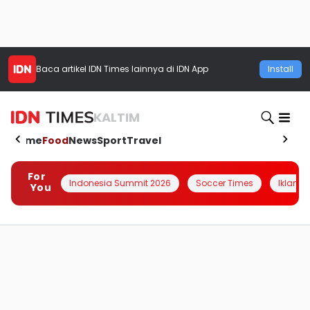
Baca artikel
IDN Times
lainnya di IDN App
Install
KALTIM
Home
Food
News
Sport
Travel
For
Indonesia Summit 2026
Soccer Times
Iklanin 
You