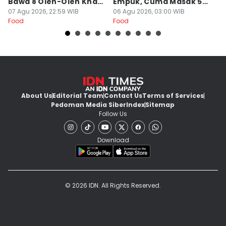
Bawa 8 Oleh-Oleh Khas
Empuk, Cuma Masak 5
Di
Ini
07 Agu 2026, 22:59 WIB
Menit!
06 Agu 2026, 03:00 WIB
u
05
Food
Food
Fo
About Us
Editorial Team
Contact Us
Terms of Services
Pedoman Media Siber
Index
Sitemap
Follow Us
Download
© 2026 IDN. All Rights Reserved.