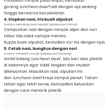
Panaskan minyak pada wajan, kemudian
goreng
luncheon beef
tadi dengan api sedang
hingga berwarna kecokelatan.
4. Siapkan nasi, iris buah alpukat
ilustrasi memotong buah alpukat (pixabay.com/vrlkmp)
Campurkan nasi dengan minyak wijen dan nori
tabur lalu aduk sampai merata.
Kupas buah alpukat, kemudian iris-iris dengan tipis
5. Cetak nasi, bungkus dengan nori
ilustrasi mencetak musubi (pixabay.com/chosang)
Ambil kaleng
luncheon beef
, lalu beri alas plastik
di dalamnya agar tidak lengket dan mudah
dikeluarkan. Masukkan nasi, alpukan iris
dan
luncheon beef
krispi sampai penuh. Tekan-
tekan agar lebih keras, kemuadian keluarkan
dengan cara menarik plastik.