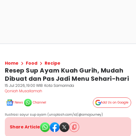
Home
Food
Recipe
Resep Sup Ayam Kuah Gurih, Mudah
Dibuat dan Pas Jadi Menu Sehari-hari
15 Jul 2026, 19:00 WIB
Kota Samarinda
Qoniah Musallamah
News
Channel
Add Us on Google
Ilustrasi sayur sup ayam (unsplash.com/id/@amajourney)
Share Article