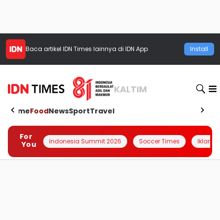
Baca artikel
IDN Times
lainnya di IDN App
Install
KALTIM
Home
Food
News
Sport
Travel
For
Indonesia Summit 2026
Soccer Times
Iklanin 
You