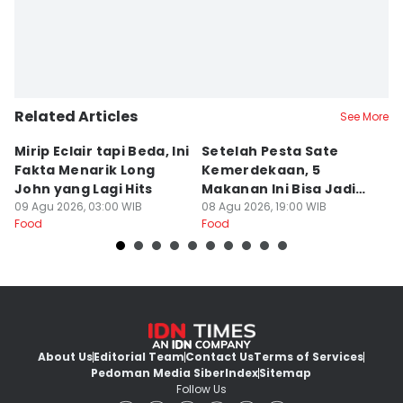
Related Articles
See More
Mirip Eclair tapi Beda, Ini
Setelah Pesta Sate
B
Fakta Menarik Long
Kemerdekaan, 5
d
John yang Lagi Hits
Makanan Ini Bisa Jadi
Bi
09 Agu 2026, 03:00 WIB
Penyelamat Lidah
08 Agu 2026, 19:00 WIB
08
Food
Food
Fo
About Us
Editorial Team
Contact Us
Terms of Services
Pedoman Media Siber
Index
Sitemap
Follow Us