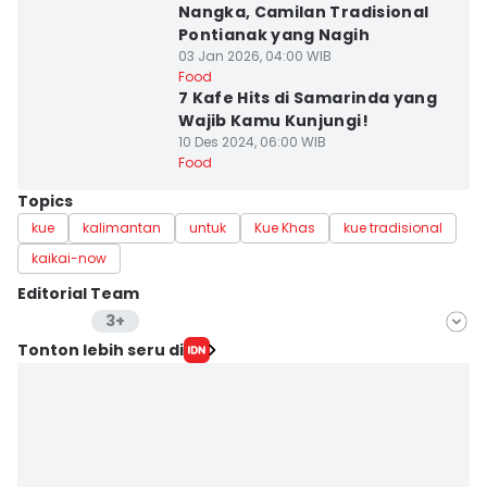
Nangka, Camilan Tradisional
Pontianak yang Nagih
03 Jan 2026, 04:00 WIB
Food
7 Kafe Hits di Samarinda yang
Wajib Kamu Kunjungi!
10 Des 2024, 06:00 WIB
Food
Topics
kue
kalimantan
untuk
Kue Khas
kue tradisional
kaikai-now
Editorial Team
3+
Editor
Tonton lebih seru di
Mayang Ulfah Narimanda
Editor
Linggauni -
Editor