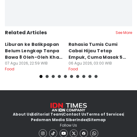
Sri Gunawan Wibisono
Related Articles
See More
Liburan ke Balikpapan
Rahasia Tumis Cumi
9 
Belum Lengkap Tanpa
Cabai Hijau Tetap
K
Bawa 8 Oleh-Oleh Khas
Empuk, Cuma Masak 5
Di
Ini
07 Agu 2026, 22:59 WIB
Menit!
06 Agu 2026, 03:00 WIB
u
05
Food
Food
Fo
About Us
Editorial Team
Contact Us
Terms of Services
Pedoman Media Siber
Index
Sitemap
Follow Us