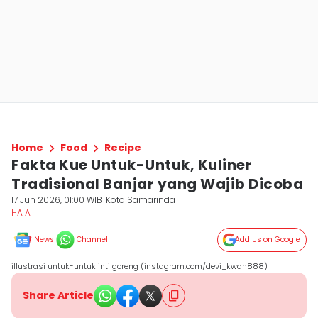
Home
Food
Recipe
Fakta Kue Untuk-Untuk, Kuliner
Tradisional Banjar yang Wajib Dicoba
17 Jun 2026, 01:00 WIB
Kota Samarinda
HA A
News
Channel
Add Us on Google
illustrasi untuk-untuk inti goreng (instagram.com/devi_kwan888)
Share Article