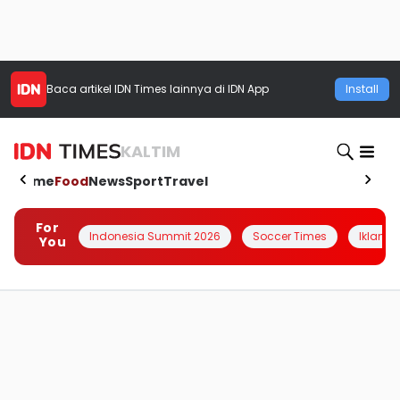
Baca artikel
IDN Times
lainnya di IDN App
Install
KALTIM
Home
Food
News
Sport
Travel
For
Indonesia Summit 2026
Soccer Times
Iklanin 
You