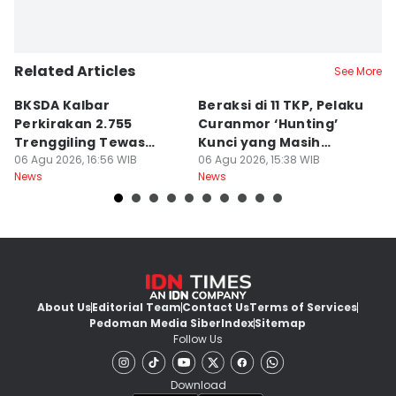
Related Articles
See More
BKSDA Kalbar
Beraksi di 11 TKP, Pelaku
55
Perkirakan 2.755
Curanmor ‘Hunting’
da
Trenggiling Tewas
Kunci yang Masih
R
untuk Dapat 551 Kg Sisik
06 Agu 2026, 16:56 WIB
Menempel
06 Agu 2026, 15:38 WIB
06
News
News
Ne
About Us
Editorial Team
Contact Us
Terms of Services
Pedoman Media Siber
Index
Sitemap
Follow Us
Download