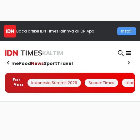
Baca artikel
IDN Times
lainnya di IDN App
Install
KALTIM
Home
Food
News
Sport
Travel
For
Indonesia Summit 2026
Soccer Times
Iklanin 
You