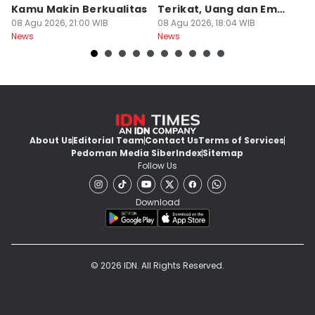
Kamu Makin Berkualitas
Terikat, Uang dan Emas
M
08 Agu 2026, 21:00 WIB
Hilang
08 Agu 2026, 18:04 WIB
D
08
News
News
Ne
About Us
Editorial Team
Contact Us
Terms of Services
Pedoman Media Siber
Index
Sitemap
Follow Us
Download
© 2026 IDN. All Rights Reserved.