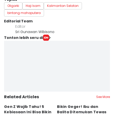
Oligarki
Haji Isam
Kalimantan Selatan
bintang mahaputera
Editorial Team
Editor
Sri Gunawan Wibisono
Tonton lebih seru di
Related Articles
See More
Gen Z Wajib Tahu! 5
Bikin Geger! Ibu dan
B
Kebiasaan Ini Bisa Bikin
Balita Ditemukan Tewas
H