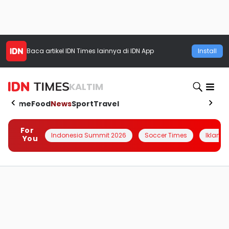
Baca artikel
IDN Times
lainnya di IDN App
Install
KALTIM
Home
Food
News
Sport
Travel
For
Indonesia Summit 2026
Soccer Times
Iklanin 
You