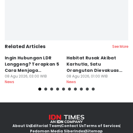
Related Articles
See More
Ingin Hubungan LDR
Habitat Rusak Akibat
K
Langgeng? Terapkan 5
Karhutla, Satu
C
Cara Menjaga
Orangutan Dievakuasi
T
Kesetiaan Ini
08 Agu 2026, 03:00 WIB
di Ketapang
08 Agu 2026, 01:00 WIB
07
News
News
Ne
About Us
Editorial Team
Contact Us
Terms of Services
Pedoman Media Siber
Index
Sitemap