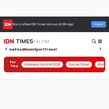
Baca artikel
IDN Times
lainnya di IDN App
Install
KALTIM
Home
Food
News
Sport
Travel
For
Indonesia Summit 2026
Soccer Times
Iklanin 
You