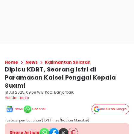
Home
News
Kalimantan Selatan
Dipicu KDRT, Seorang Istri di
Paramasan Kalsel Penggal Kepala
Suami
18 Jul 2025, 09:58 WIB
Kota Banjarbaru
Hendra Lianor
News
Channel
Add Us on Google
ilustrasi pembunuhan (IDN Times/Nathan Manaloe)
Share Article