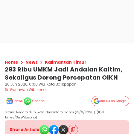
Home
News
Kalimantan Timur
293 Ribu UMKM Jadi Andalan Kaltim,
Sekaligus Dorong Percepatan OIKN
20 Jun 2026, 01:00 WIB
Kota Balikpapan
Sri Gunawan Wibisono
News
Channel
Add Us on Google
Istana Negara di Ibukota Nusantara, Sabtu (13/6/2026). (IDN
Times/Sri.Wibisono)
Share Article