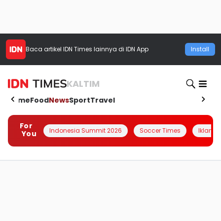
Baca artikel
IDN Times
lainnya di IDN App
Install
KALTIM
Home
Food
News
Sport
Travel
For
Indonesia Summit 2026
Soccer Times
Iklanin 
You