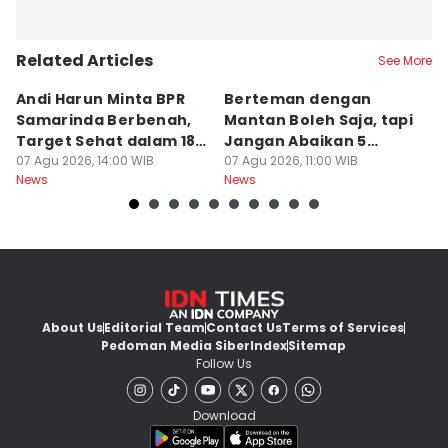
Related Articles
See More
Andi Harun Minta BPR
Berteman dengan
B
Samarinda Berbenah,
Mantan Boleh Saja, tapi
S
Target Sehat dalam 18
Jangan Abaikan 5
A
Bulan
07 Agu 2026, 14:00 WIB
Aturan Ini
07 Agu 2026, 11:00 WIB
T
07
News
News
Ne
About Us
Editorial Team
Contact Us
Terms of Services
Pedoman Media Siber
Index
Sitemap
Follow Us
Download