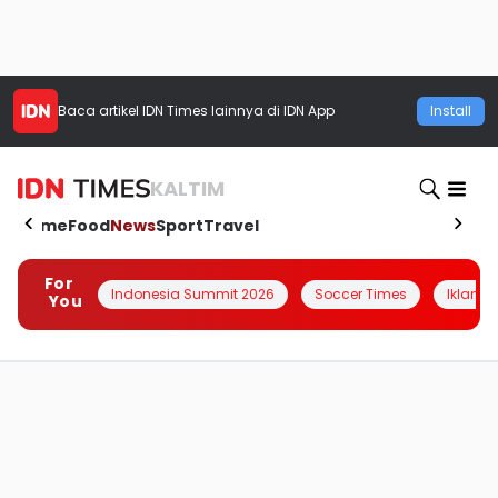
Baca artikel
IDN Times
lainnya di IDN App
Install
KALTIM
Home
Food
News
Sport
Travel
For
Indonesia Summit 2026
Soccer Times
Iklanin 
You