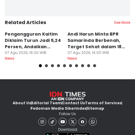
Related Articles
See More
Pengangguran Kaltim
Andi Harun Minta BPR
B
Diklaim Turun Jadi 5,24
Samarinda Berbenah,
M
Persen, Andalkan
Target Sehat dalam 18
J
Pertanian
07 Agu 2026, 16:00 WIB
Bulan
07 Agu 2026, 14:00 WIB
At
07
News
News
Ne
About Us
Editorial Team
Contact Us
Terms of Services
Pedoman Media Siber
Index
Sitemap
Follow Us
Download