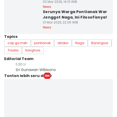
02 Mar 2026, 14:13 WIB
News
Serunya Warga Pontianak War
Jenggot Naga, Ini Filosofisnya!
01 Mar 2026, 22:06 WIB
News
Topics
cap go meh
pontianak
atraksi
Naga
Barongsai
K
Tradisi
tionghoa
Editorial Team
Editor
Sri Gunawan Wibisono
Tonton lebih seru di