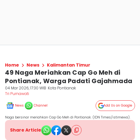
Home
News
Kalimantan Timur
49 Naga Meriahkan Cap Go Meh di
Pontianak, Warga Padati Gajahmada
04 Mar 2026, 17:30 WIB
Kota Pontianak
Tri Purnawati
News
Channel
Add Us on Google
Naga bersinar meriahkan Cap Go Meh di Pontianak. (IDN Times/istimewa).
Share Article