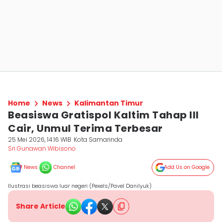
Home
News
Kalimantan Timur
Beasiswa Gratispol Kaltim Tahap III
Cair, Unmul Terima Terbesar
25 Mei 2026, 14:16 WIB
Kota Samarinda
Sri Gunawan Wibisono
News
Channel
Add Us on Google
Ilustrasi beasiswa luar negeri (Pexels/Pavel Danilyuk)
Share Article