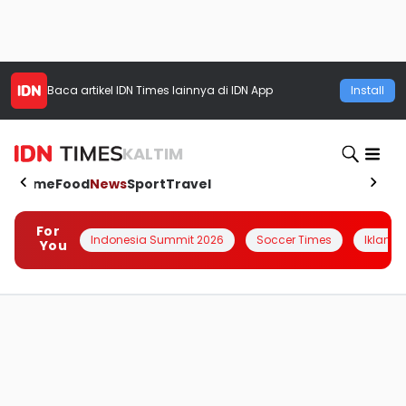
Baca artikel
IDN Times
lainnya di IDN App
Install
KALTIM
Home
Food
News
Sport
Travel
For
Indonesia Summit 2026
Soccer Times
Iklanin 
You