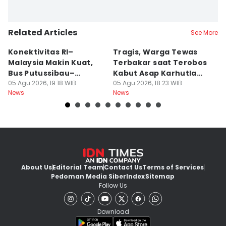
Related Articles
See More
Konektivitas RI–
Tragis, Warga Tewas
5
Malaysia Makin Kuat,
Terbakar saat Terobos
S
Bus Putussibau–
Kabut Asap Karhutla
M
Kuching Masuki Final
05 Agu 2026, 19:18 WIB
Ketapang
05 Agu 2026, 18:23 WIB
05
News
News
Ne
About Us
Editorial Team
Contact Us
Terms of Services
Pedoman Media Siber
Index
Sitemap
Follow Us
Download