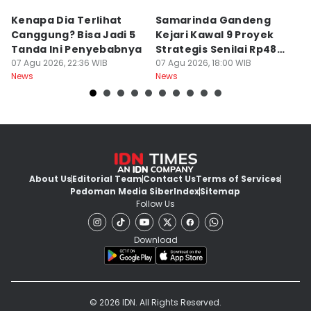
Kenapa Dia Terlihat
Samarinda Gandeng
K
Canggung? Bisa Jadi 5
Kejari Kawal 9 Proyek
M
Tanda Ini Penyebabnya
Strategis Senilai Rp48
H
07 Agu 2026, 22:36 WIB
Miliar
07 Agu 2026, 18:00 WIB
T
07
News
News
Ne
About Us
Editorial Team
Contact Us
Terms of Services
Pedoman Media Siber
Index
Sitemap
Follow Us
Download
© 2026 IDN. All Rights Reserved.