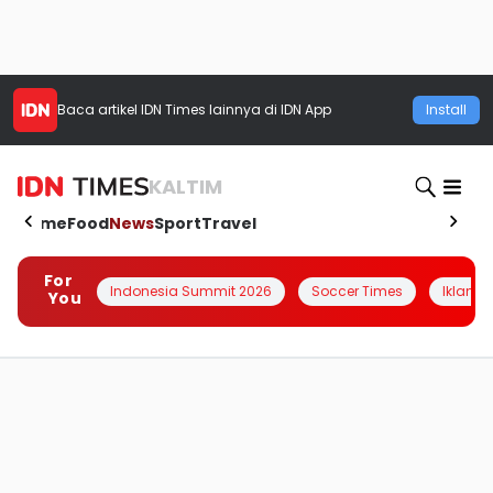
Baca artikel
IDN Times
lainnya di IDN App
Install
KALTIM
Home
Food
News
Sport
Travel
For
Indonesia Summit 2026
Soccer Times
Iklanin 
You