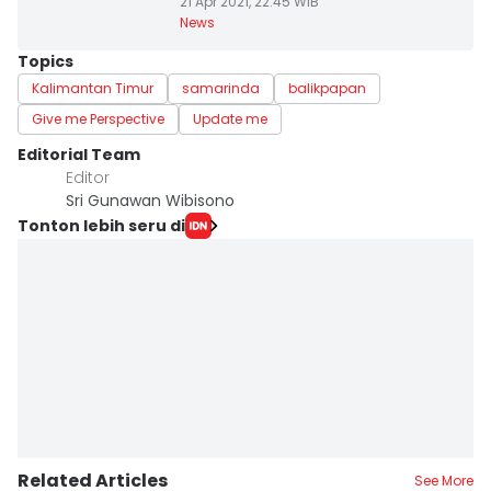
21 Apr 2021, 22:45 WIB
News
Topics
Kalimantan Timur
samarinda
balikpapan
Give me Perspective
Update me
Editorial Team
Editor
Sri Gunawan Wibisono
Tonton lebih seru di
Related Articles
See More