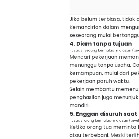
Jika belum terbiasa, tidak a
Kemandirian dalam menguru
seseorang mulai bertangg
4. Diam tanpa tujuan
Ilustrasi sedang bermalas-malasan (pex
Mencari pekerjaan memang 
menunggu tanpa usaha. Co
kemampuan, mulai dari peke
pekerjaan paruh waktu.
Selain membantu memenuhi
penghasilan juga menunju
mandiri.
5. Enggan disuruh saat
ilustrasi orang bermalas-malasan (pexe
Ketika orang tua meminta 
atau terbebani. Meski ter