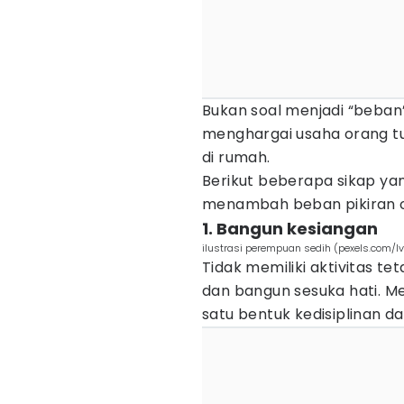
Bukan soal menjadi “beba
menghargai usaha orang tu
di rumah.
Berikut beberapa sikap yan
menambah beban pikiran o
1. Bangun kesiangan
ilustrasi perempuan sedih (pexels.com/I
Tidak memiliki aktivitas te
dan bangun sesuka hati. M
satu bentuk kedisiplinan d