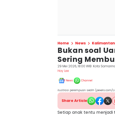
Home
News
Kalimantan
Bukan soal Uan
Sering Membu
29 Mei 2026, 18:00 WIB
Kota Samarin
Hay Lee
News
Channel
ilustrasi perempuan sedih (pexels.com/
Share Article
Setiap anak tentu menjadi