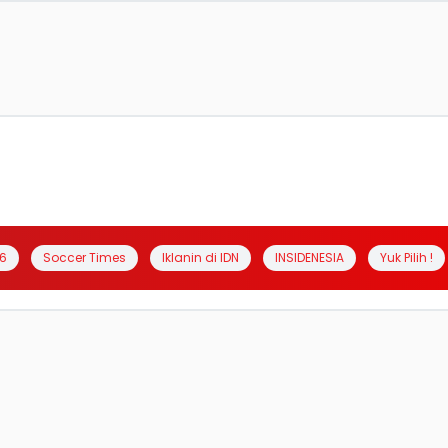
6
Soccer Times
Iklanin di IDN
INSIDENESIA
Yuk Pilih !