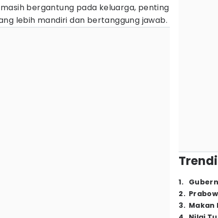
masih bergantung pada keluarga, penting
ang lebih mandiri dan bertanggung jawab.
Trendi
1
.
Gubern
2
.
Prabow
3
.
Makan B
4
.
Nilai T