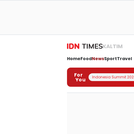
KALTIM
Home
Food
News
Sport
Travel
For
Indonesia Summit 202
You