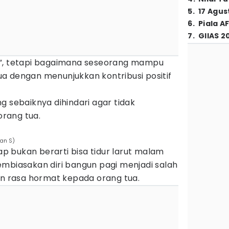
5
.
17 Agus
6
.
Piala A
7
.
GIIAS 2
n”, tetapi bagaimana seseorang mampu
a dengan menunjukkan kontribusi positif
g sebaiknya dihindari agar tidak
rang tua.
van S)
tap bukan berarti bisa tidur larut malam
embiasakan diri bangun pagi menjadi salah
an rasa hormat kepada orang tua.