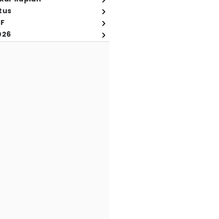
tus
FF
026