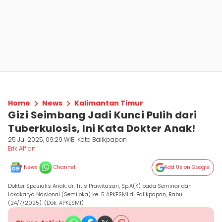
Home
News
Kalimantan Timur
Gizi Seimbang Jadi Kunci Pulih dari
Tuberkulosis, Ini Kata Dokter Anak!
25 Jul 2025, 09:29 WIB
Kota Balikpapan
Erik Alfian
News
Channel
Add Us on Google
Dokter Spesialis Anak, dr. Titis Prawitasari, Sp.A(K) pada Seminar dan
Lokakarya Nasional (Semiloka) ke-5 APKESMI di Balikpapan, Rabu
(24/7/2025). (Dok. APKESMI)