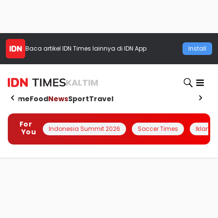
Baca artikel
IDN Times
lainnya di IDN App
Install
KALTIM
Home
Food
News
Sport
Travel
For
Indonesia Summit 2026
Soccer Times
Iklanin 
You