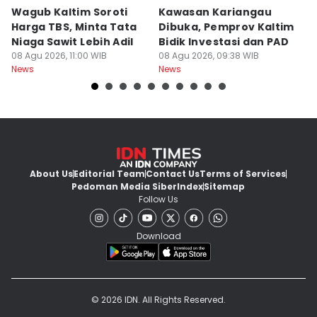
Wagub Kaltim Soroti
Kawasan Kariangau
I
Harga TBS, Minta Tata
Dibuka, Pemprov Kaltim
L
Niaga Sawit Lebih Adil
Bidik Investasi dan PAD
C
08 Agu 2026, 11:00 WIB
08 Agu 2026, 09:38 WIB
K
08
News
News
Ne
About Us
Editorial Team
Contact Us
Terms of Services
Pedoman Media Siber
Index
Sitemap
Follow Us
Download
© 2026 IDN. All Rights Reserved.