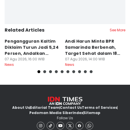
Related Articles
See More
Pengangguran Kaltim
Andi Harun Minta BPR
B
Diklaim Turun Jadi 5,24
Samarinda Berbenah,
M
Persen, Andalkan
Target Sehat dalam 18
J
Pertanian
07 Agu 2026, 16:00 WIB
Bulan
07 Agu 2026, 14:00 WIB
At
07
News
News
Ne
About Us
Editorial Team
Contact Us
Terms of Services
Pedoman Media Siber
Index
Sitemap
Follow Us