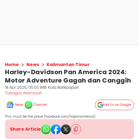
Home
News
Kalimantan Timur
Harley-Davidson Pan America 2024:
Motor Adventure Gagah dan Canggih
18 Apr 2025, 05:00 WIB
Kota Balikpapan
Tubagus Alamsyah
News
Channel
Add Us on Google
This must be the place (facebook.com/hdpanamerica)
Share Article