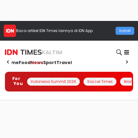
Baca artikel
IDN Times
lainnya di IDN App
Install
KALTIM
Home
Food
News
Sport
Travel
For
Indonesia Summit 2026
Soccer Times
Iklanin 
You