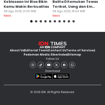
Kebiasaan Ini Bisa Bikin
Balita Ditemukan Tewas
H
Kamu Makin Berkualitas
Terikat, Uang dan Emas
M
08 Agu 2026, 21:00 WIB
Hilang
08 Agu 2026, 18:04 WIB
D
08
News
News
Ne
About Us
Editorial Team
Contact Us
Terms of Services
Pedoman Media Siber
Index
Sitemap
Follow Us
Download
© 2026 IDN. All Rights Reserved.