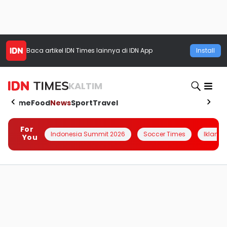
Baca artikel
IDN Times
lainnya di IDN App
Install
KALTIM
Home
Food
News
Sport
Travel
For
Indonesia Summit 2026
Soccer Times
Iklanin 
You