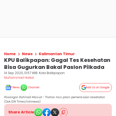
Home
News
Kalimantan Timur
KPU Balikpapan: Gagal Tes Kesehatan
Bisa Gugurkan Bakal Paslon Pilkada
14 Sep 2020, 13:57 WIB
Kota Balikpapan
Muhammad Haikal
News
Channel
Add Us on Google
Pasangan Rahmad Mas'ud - Thohari Azis jalani pemeriksaan kesehatan
(Dok.IDN TImes/Istimewa)
Share Article