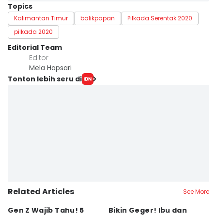
Topics
Kalimantan Timur
balikpapan
Pilkada Serentak 2020
pilkada 2020
Editorial Team
Editor
Mela Hapsari
Tonton lebih seru di
Related Articles
See More
Gen Z Wajib Tahu! 5
Bikin Geger! Ibu dan
B